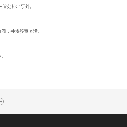
歧管处排出泵外。
向阀，并将腔室充满。
冲。