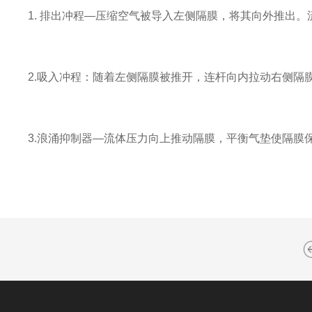
1. 排出冲程—压缩空气被导入左侧隔膜，将其向外推出
2.吸入冲程：随着左侧隔膜被推开，连杆向内拉动右侧
3.浪涌抑制器—流体压力向上推动隔膜，平衡气垫使隔膜