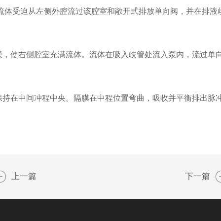
。流体受迫从左侧外腔流过该腔室和敞开式排放单向阀，并在排液
隔膜，使右侧腔室充满流体。流体在吸入歧管处流入泵内，流过单
保持在中间冲程中央。隔膜在中程位置弯曲，吸收并平衡排出脉
上一篇
下一篇