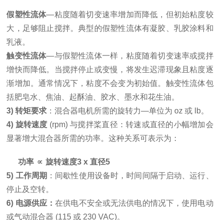
假塑性流体
—粘度随着切变速率增加而降低，但初始粘度较
大，足够阻止搅拌。典型的假塑性流体有凝胶、乳胶涂料和
乳液。
触变性流体
—与假塑性流体一样，粘度随着切变速率或搅拌
增快而降低。当搅拌停止或变慢，将发生迟滞现象且粘度逐
渐增加。通常情况下，粘度不会变为初始值。触变性流体包
括肥皂水、焦油、起酥油、胶水、墨水和花生油。
3) 转矩要求
：混合器电机所需的旋转力—单位为 oz 或 lb。
4) 旋转速度
(rpm) 与搅拌桨直径：转速或直径的小幅增加会
显著增大混合器所需的功率。这种关系可表示为：
功率 ∝ 旋转速度3 x 直径5
5) 工作周期
：间歇性使用设备时，时间间隔于启动、运行、
停止及空转。
6) 电源供应：
在供电不安全或无法供电的情况下，使用电动
或气动混合器 (115 或 230 VAC)。