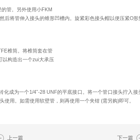
外径的管。另外使用小FKM
上，然后将管伸入接头的锥形凹槽内。旋紧彩色接头帽以便压紧O形垫
FE椎筒。将椎筒套在管
以构造出一个zui大承压
化成为一个1/4"-28 UNF的平底接口。将一个管口接头拧入
NF螺纹接头使用。如需使用软壁管，则再使用一个夹钳 (需另购)即可。
上一篇
下一篇