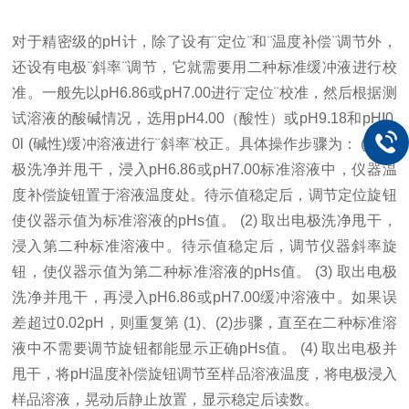
对于精密级的pH计，除了设有¨定位¨和¨温度补偿¨调节外，
还设有电极¨斜率¨调节，它就需要用二种标准缓冲液进行校
准。一般先以pH6.86或pH7.00进行¨定位¨校准，然后根据测
试溶液的酸碱情况，选用pH4.00（酸性）或pH9.18和pHI0.
0l (碱性)缓冲溶液进行¨斜率¨校正。具体操作步骤为： (1) 电
极洗净并甩干，浸入pH6.86或pH7.00标准溶液中，仪器温
度补偿旋钮置于溶液温度处。待示值稳定后，调节定位旋钮
使仪器示值为标准溶液的pHs值。 (2) 取出电极洗净甩干，
浸入第二种标准溶液中。待示值稳定后，调节仪器斜率旋
钮，使仪器示值为第二种标准溶液的pHs值。 (3) 取出电极
洗净并甩干，再浸入pH6.86或pH7.00缓冲溶液中。如果误
差超过0.02pH，则重复第 (1)、(2)步骤，直至在二种标准溶
液中不需要调节旋钮都能显示正确pHs值。 (4) 取出电极并
甩干，将pH温度补偿旋钮调节至样品溶液温度，将电极浸入
样品溶液，晃动后静止放置，显示稳定后读数。