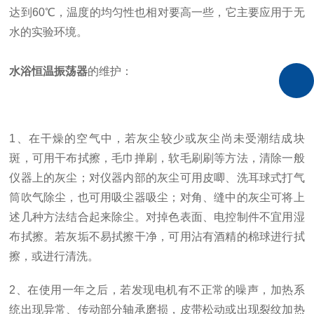
达到60℃，温度的均匀性也相对要高一些，它主要应用于无
水的实验环境。
水浴恒温振荡器
的维护：
1、在干燥的空气中，若灰尘较少或灰尘尚未受潮结成块
斑，可用干布拭擦，毛巾掸刷，软毛刷刷等方法，清除一般
仪器上的灰尘；对仪器内部的灰尘可用皮唧、洗耳球式打气
筒吹气除尘，也可用吸尘器吸尘；对角、缝中的灰尘可将上
述几种方法结合起来除尘。对掉色表面、电控制件不宜用湿
布拭擦。若灰垢不易拭擦干净，可用沾有酒精的棉球进行拭
擦，或进行清洗。
2、在使用一年之后，若发现电机有不正常的噪声，加热系
统出现异常、传动部分轴承磨损，皮带松动或出现裂纹加热