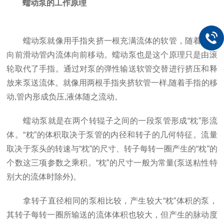
蠕动泵的工作原理
蠕动泵就像用手指夹挤一根充满流体的软管，随着手指
向前滑动管内流体向前移动。蠕动泵也是这个原理只是由滚
轮取代了手指。通过对泵的弹性输送软管交替进行挤压和释
放来泵送流体。就像用两根手指夹挤软管一样,随着手指的移
动,管内形成负压,液体随之流动。
蠕动泵就是在两个转辊子之间的一段泵管形成“枕”形流
体。“枕”的体积取决于泵管的内径和转子的几何特征。流量
取决于泵头的转速与“枕”的尺寸、转子每转一圈产生的“枕”的
个数这三项参数之乘积。“枕”的尺寸一般为常量(泵送粘性特
别大的流体时除外)。
拿转子直径相同的泵相比较，产生较大“枕”体积的泵，
其转子每转一圈所输送的流体体积也较大，但产生的脉动度