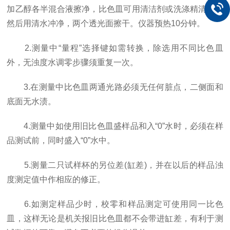
加乙醇各半混合液擦净，比色皿可用清洁剂或洗涤精清洗，
然后用清水冲净，两个透光面擦干。仪器预热10分钟。
2.测量中“量程”选择键如需转换，除选用不同比色皿
外，无浊度水调零步骤须重复一次。
3.在测量中比色皿两通光路必须无任何脏点，二侧面和
底面无水渍。
4.测量中如使用旧比色皿盛样品和入“0”水时，必须在样
品测试前，同时盛入“0”水中。
5.测量二只试样杯的另位差(缸差)，并在以后的样品浊
度测定值中作相应的修正。
6.如测定样品少时，校零和样品测定可使用同一比色
皿，这样无论是机关报旧比色皿都不会带进缸差，有利于测