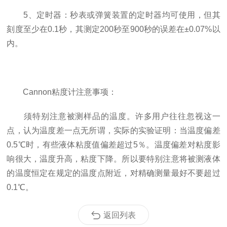
5、定时器：秒表或弹簧装置的定时器均可使用，但其
刻度至少在0.1秒，其测定200秒至900秒的误差在±0.07%以
内。
Cannon粘度计注意事项：
须特别注意被测样品的温度。许多用户往往忽视这一
点，认为温度差一点无所谓，实际的实验证明：当温度偏差
0.5℃时，有些液体粘度值偏差超过5％。温度偏差对粘度影
响很大，温度升高，粘度下降。所以要特别注意将被测液体
的温度恒定在规定的温度点附近，对精确测量最好不要超过
0.1℃。
返回列表