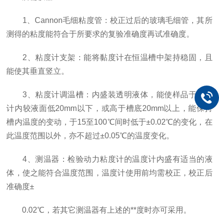
1、Cannon毛细粘度管：校正过后的玻璃毛细管，其所
测得的粘度能符合于所要求的复验准确度再试准确度。
2、粘度计支架：能将黏度计在恒温槽中架持稳固，且
能使其垂直竖立。
3、粘度计调温槽：内盛装透明液体，能使样品于粘度
计内较液面低20mm以下，或高于槽底20mm以上，能保持
槽内温度的变动，于15至100℃间时低于±0.02℃的变化，在
此温度范围以外，亦不超过±0.05℃的温度变化。
4、测温器：检验动力粘度计的温度计内盛有适当的液
体，使之能符合温度范围，温度计使用前均需校正，校正后
准确度±
0.02℃，若其它测温器有上述的**度时亦可采用。