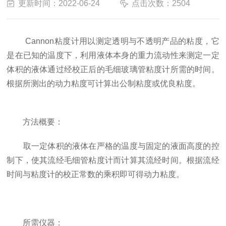
更新时间：2022-06-24
点击次数：2504
Cannon粘度计用以测定透明与不透明产品的粘度，它
是在已知的温度下，利用液体本身的重力流动性来测定一定
体积的液体通过经校正后的毛细玻璃管粘度计所需的时间。
根据所测出的动力粘度可计算出公制粘度或优良粘度。
方法概要：
取一定体积的液体在严格的温度与固定的液面高度的控
制下，使其流经毛细管粘度计而计算其流经时间。根据流经
时间与粘度计的校正常数的乘积即可得动力粘度。
所需仪器：