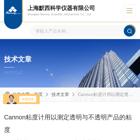
上海默西科学仪器有限公司
Shanghai Mersey Scientific Instruments Co., Ltd.
技术文章
ARTICLE
当前位置：
首页
技术文章
Cannon粘度计用以测定透明与不透明产品的粘度
Cannon粘度计用以测定透明与不透明产品的粘
度