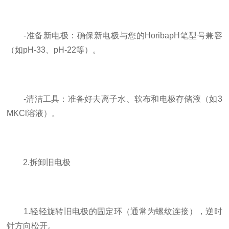
-准备新电极：确保新电极与您的HoribapH笔型号兼容
（如pH-33、pH-22等）。
-清洁工具：准备好去离子水、软布和电极存储液（如3
MKCl溶液）。
2.拆卸旧电极
1.轻轻旋转旧电极的固定环（通常为螺纹连接），逆时
针方向松开。