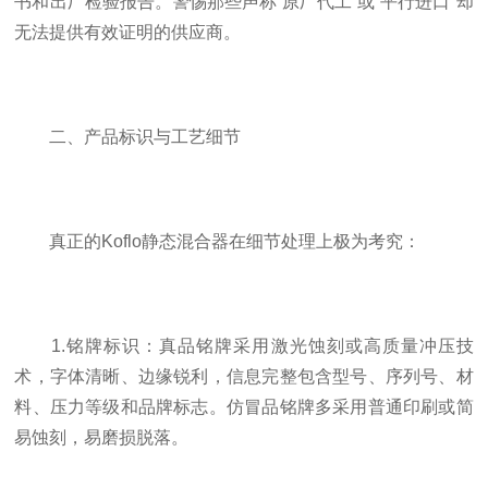
书和出厂检验报告。警惕那些声称“原厂代工”或“平行进口”却
无法提供有效证明的供应商。
二、产品标识与工艺细节
真正的Koflo静态混合器在细节处理上极为考究：
1.铭牌标识：真品铭牌采用激光蚀刻或高质量冲压技
术，字体清晰、边缘锐利，信息完整包含型号、序列号、材
料、压力等级和品牌标志。仿冒品铭牌多采用普通印刷或简
易蚀刻，易磨损脱落。