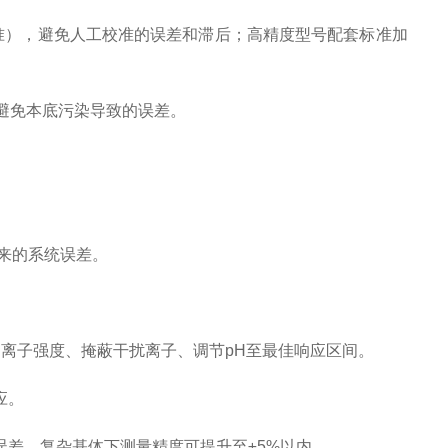
校准），避免人工校准的误差和滞后；高精度型号配套标准加
，避免本底污染导致的误差。
带来的系统误差。
固定离子强度、掩蔽干扰离子、调节pH至最佳响应区间。
效应。
误差，复杂基体下测量精度可提升至±5%以内。