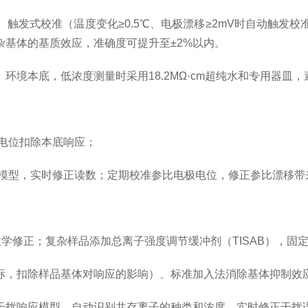
触发式校准（温度变化≥0.5℃、电极漂移≥2mV时自动触发
杂基体的基质效应，准确度可提升至±2%以内。
环境本底，低浓度测量时采用18.2MΩ·cm超纯水和专用器皿
白电位扣除本底响应；
列模型，实时修正读数；定期校准参比电极电位，修正参比漂移
数学修正；复杂样品添加总离子强度调节缓冲剂（TISAB），
标，扣除样品基体对响应的影响）、标准加入法消除基体抑制
干扰响应模型，自动识别共存离子的种类和浓度，实时修正干扰