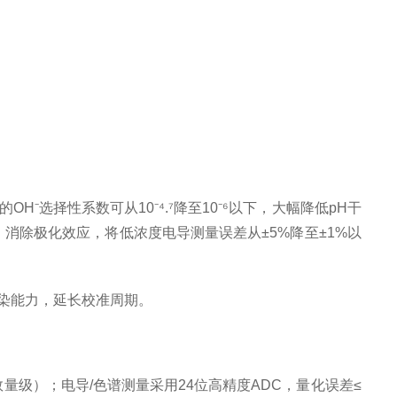
选择性系数可从10⁻⁴.⁷降至10⁻⁶以下，大幅降低pH干
消除极化效应，将低浓度电导测量误差从±5%降至±1%以
污染能力，延长校准周期。
个数量级）；电导/色谱测量采用24位高精度ADC，量化误差≤