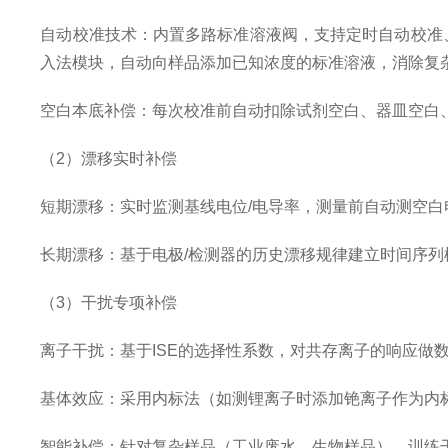
自动校准技术：内置多路标准溶液阀，支持定时自动校准、
入法模块，自动向样品添加已知浓度的标准溶液，消除复
空白本底补偿：每次校准前自动扣除试剂空白、器皿空白、
（2）漂移实时补偿
短期漂移：实时监测基线电位/电导率，测量前自动测空
长期漂移：基于电极/检测器的历史漂移规律建立时间序
（3）干扰专项补偿
离子干扰：基于ISE的选择性系数，对共存离子的响应做
基体效应：采用内标法（如测锂离子时添加铯离子作为内
智能补偿：针对复杂样品（工业废水、生物样品），训练