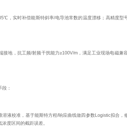
0.05℃，实时补偿能斯特斜率/电导池常数的温度漂移；高精度型
）。
接地，抗工频/射频干扰能力≥100V/m，满足工业现场电磁
手段：
溶液校准，基于能斯特方程/响应曲线做四参数Logistic拟
低浓度区间的截距误差。