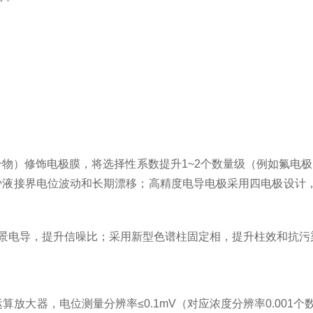
）修饰电极膜，将选择性系数提升1~2个数量级（例如氟电极的OH⁻
液接界电位波动和长期漂移；高精度电导电极采用四电极设计，
背景电导，提升信噪比；采用新型色谱柱固定相，提升柱效和抗
运算放大器，电位测量分辨率≤0.1mV（对应浓度分辨率0.001