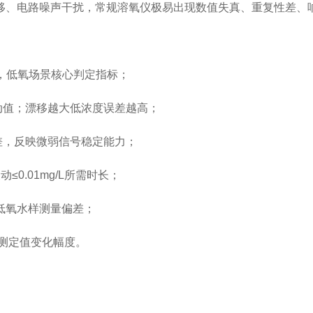
移、电路噪声干扰，常规溶氧仪极易出现数值失真、重复性差、
值，低氧场景核心判定指标；
波动值；漂移越大低浓度误差越高；
偏差，反映微弱信号稳定能力；
≤0.01mg/L所需时长；
低氧水样测量偏差；
标样测定值变化幅度。