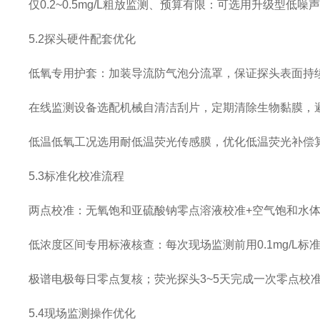
仅0.2~0.5mg/L粗放监测、预算有限：可选用升级型
5.2探头硬件配套优化
低氧专用护套：加装导流防气泡分流罩，保证探头表面持
在线监测设备选配机械自清洁刮片，定期清除生物黏膜，
低温低氧工况选用耐低温荧光传感膜，优化低温荧光补偿
5.3标准化校准流程
两点校准：无氧饱和亚硫酸钠零点溶液校准+空气饱和水
低浓度区间专用标液核查：每次现场监测前用0.1mg/L
极谱电极每日零点复核；荧光探头3~5天完成一次零点校
5.4现场监测操作优化