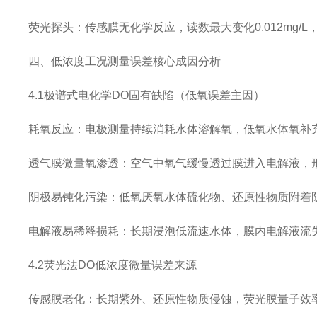
荧光探头：传感膜无化学反应，读数最大变化0.012mg/
四、低浓度工况测量误差核心成因分析
4.1极谱式电化学DO固有缺陷（低氧误差主因）
耗氧反应：电极测量持续消耗水体溶解氧，低氧水体氧补
透气膜微量氧渗透：空气中氧气缓慢透过膜进入电解液，形成
阴极易钝化污染：低氧厌氧水体硫化物、还原性物质附着
电解液易稀释损耗：长期浸泡低流速水体，膜内电解液流
4.2荧光法DO低浓度微量误差来源
传感膜老化：长期紫外、还原性物质侵蚀，荧光膜量子效