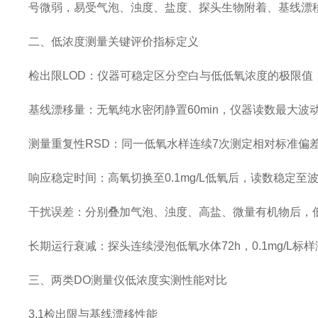
号微弱，易受气泡、浊度、盐度、探头生物附着、基线漂
二、低浓度测量关键评价指标定义
检出限LOD：仪器可稳定区分空白与低低氧浓度的极限
基线漂移量：无氧纯水密闭静置60min，仪器读数最大
测量重复性RSD：同一低氧水样连续7次测定相对标准
响应稳定时间：高氧切换至0.1mg/L低氧后，读数稳定至波动
干扰误差：分别叠加气泡、浊度、高盐、微量有机物后，
长期运行衰减：探头连续浸泡低氧水体72h，0.1mg/L
三、两类DO测量仪低浓度实测性能对比
3.1检出限与基线漂移性能