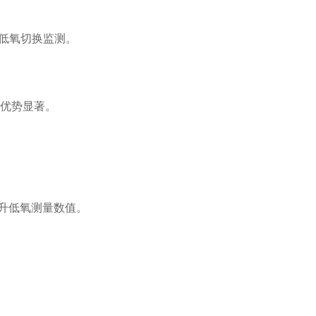
繁高低氧切换监测。
气泡优势显著。
抬升低氧测量数值。