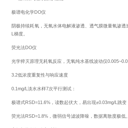
极谱电化学DO仪
阴极持续耗氧，无氧水体电解液渗透、透气膜微量氧渗透造成基线本底
L梯度。
荧光法DO仪
光学猝灭原理无耗氧反应，无氧纯水基线波动仅0.005~0.01
3.2低浓度重复性与响应速度
0.1mg/L淡水水样7次平行测试：
极谱式RSD=11.6%，读数起伏大，易出现±0.03mg/L跳
荧光法RSD=1.8%，微弱信号滤波降噪，数据离散度极