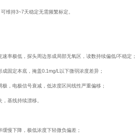
L，可维持3~7天稳定无需频繁标定。
充速率极低，探头周边形成局部无氧区，读数持续偏低/不稳定
固定本底，掩盖0.1mg/L以下微弱浓度差异；
阴极，电极信号衰减，低浓度区间线性严重偏移；
失，基线持续漂移。
率缓慢下降，极低浓度下轻微负偏差；