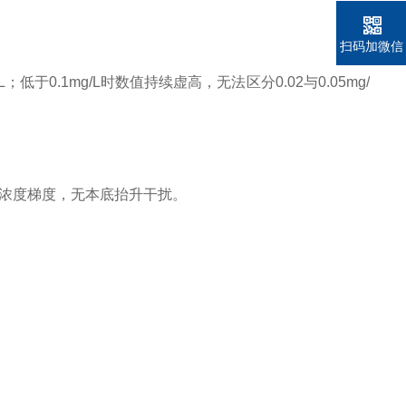
扫码加微信
于0.1mg/L时数值持续虚高，无法区分0.02与0.05mg/
L全段低浓度梯度，无本底抬升干扰。