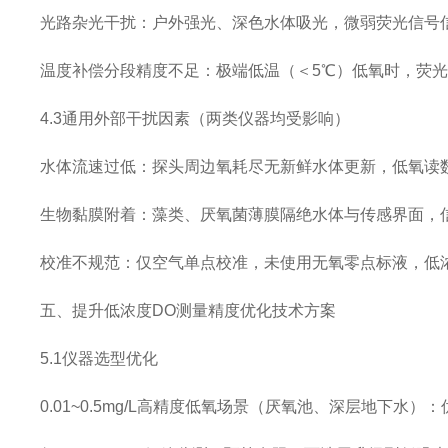
光路杂光干扰：户外强光、深色水体吸光，微弱荧光信号
温度补偿分段精度不足：极端低温（＜5℃）低氧时，荧
4.3通用外部干扰因素（两类仪器均受影响）
水体流速过低：探头周边氧耗尽无新鲜水体更新，低氧读
生物黏膜附着：藻类、厌氧菌薄膜隔绝水体与传感界面，
校准不规范：仅空气单点校准，未使用无氧零点标液，低
五、提升低浓度DO测量精度优化技术方案
5.1仪器选型优化
0.01~0.5mg/L高精度低氧场景（厌氧池、深层地下水