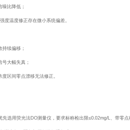
信噪比降低；
光强度温度修正存在微小系统偏差。
数持续偏移；
信号大幅失真；
浓度区间零点漂移无法修正。
）：优先选用荧光法DO测量仪，要求标称检出限≤0.02mg/L、带