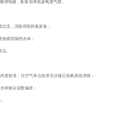
低噪声极谱电极，配备加厚低渗氧透气膜。
续过流，消除局部耗氧富集；
避免膜层隔绝水体；
算法。
体跨度校准；仅空气单点校准无法修正低氧基线漂移；
标准水体验证读数偏差；
准。