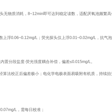
探头无物质消耗，8~12min即可达到稳定读数，适配厌氧池频
06~0.12mg/L；荧光探头仅上浮0.01~0.02mg/L，抗
仪内置分段盐度-荧光强度耦合补偿，偏差≤0.015mg/L。
减，经算法校正后偏差极小；电化学电极表面易吸附有机质，持续
.07mg/L，需每日校准；