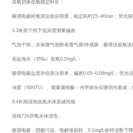
高氧切换低氧稳定时长：
极谱电极耗氧滞后效应明显，稳定耗时25~40min；荧光
3.3各类干扰下低浓度测量偏差
气泡干扰：水体微气泡附着透气膜/传感膜，极谱仪低氧读数上浮0.
高盐海水（35‰）低氧0.2mg/L：
极谱电极盐度补偿算法简单，偏差0.05~0.08mg/L；荧光
浊度（50NTU）、微量腐殖酸：光学探头仅微弱光衰
3.4长期浸泡低氧水体衰减性能
连续72h厌氧水体浸泡：
极谱电极：阴极污染、电解液损耗，0.1mg/L标样读数下降0