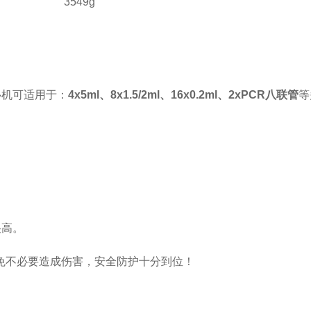
3549g
心机可适用于：
4x5ml、8x1.5/2ml、16x0.2ml、2xPCR八联管
等
很高。
免不必要造成伤害，安全防护十分到位！