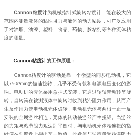
Cannon粘度计
为机械指针式旋转粘度计，能在较大的
范围内测量液体的粘性阻力与液体的动力粘度，可广泛应用
于对油脂、油漆、塑料、食品、药物、胶粘剂等各种流体粘
度的测量。
Cannon粘度计
的工作原理：
Cannon粘度计的驱动是靠一个微型的同步电动机，它
以750r/min的恒速旋转，几乎不受荷载和电源电压变化的影
响。电动机的壳体采用悬挂式安装，它通过转轴带动转筒旋
转，当转筒在被测液体中旋转时收到粘滞阻力作用，从而产
生反作用力使电动机壳体偏转，电动机壳体与两根一正一反
安装的金属游丝相连，壳体的转动使游丝产生扭矩。当游丝
的力矩与粘滞阻力矩达到平衡时，与电动机壳体相连接的指
针便在刻度盘上指出某一数值，此数值与转筒所受粘滞阻力