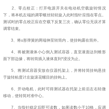
2、零点校正：打开电源开关在电动机空载旋转情况
下，将本机左端的调零螺丝轻轻旋入此时指针应指在零点。
测试时的零点校正应在空载下反复三次，确认零位无误才算
调零结束。
3、将u形弹簧的两端伸至转筒内，使挂钩露在筒外。
4、将被测液体小心倒入测试容器，直至液面达到锥形
面下部边缘，将转筒插入液体直到*浸没为止。
5、将测试容器安放在仪器托架上，并将转筒挂钩悬挂
于旋转粘度计左旋滚花螺目的挂钩上。
6、开动电机，此时可得测试器在托架上前后左右轻微
移动，使转筒对准中心。
7、当指针稳定后即可读数，如果读数小于10格，应调