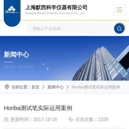
上海默西科学仪器有限公司
Shanghai Mersey Scientific Instruments Co., Ltd.
新闻中心
NEWS CENTER
当前位置：
首页
新闻中心
Horiba测试笔实际运用案例
Horiba测试笔实际运用案例
更新时间：2017-10-16
点击次数：2329