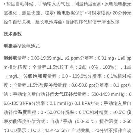
• 盐度自动补偿，手动输入大气压，测量精度更高
• 原电池电极无
需极化，测量快速、稳定
• 断电数据保护
• 可锁定读数
• 20分钟无
操作自动关机，延长电池寿命
• 自诊程序代码便于清除故障
技术参数
电极类型
原电池式
溶解氧
量程：0.00-19.99 mg/L 或 ppm
分辨率：0.01 mg / L 或 pp
m
相对精度：全量程±1.5%
校正点：2点（0%，100%），1点
（mg/L）
%氧饱和度
量程：0.0 - 199.9%
分辨率：0.1%
相对精
度：全量程±1.5%
盐度补偿
量程：0.0-50.0 ppt
分辨率：0.1 ppt
方
法：手动输入后自动补偿
大气压补偿
量程：500-1499 mmHg；6
6.6-199.9 kPa
分辨率：0.1 mmHg / 0.1 kPa
方法：手动输入后自
动补偿
温度
量程：0 - 50.0℃
分辨率：0.1℃
相对精度：±0.5℃
仪
表功能
温度补偿方式：自动 / 手动（0.0-50 ℃）
操作温度：0-50
℃
LCD显示：LCD（4.5×2.3 cm）
自动关机：20分钟不操作自动