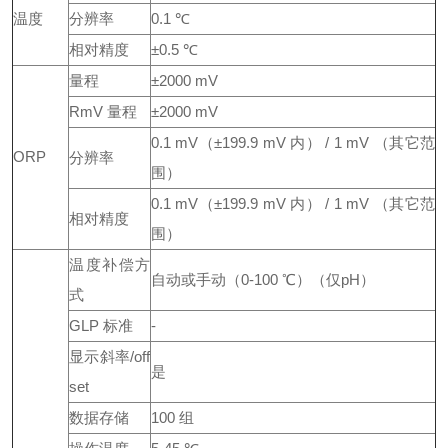
温度
分辨率
0.1 ℃
相对精度
±0.5 ℃
量程
±2000 mV
RmV 量程
±2000 mV
0.1 mV（±199.9 mV 内） / 1 mV （其它范
ORP
分辨率
围）
0.1 mV（±199.9 mV 内） / 1 mV （其它范
相对精度
围）
温度补偿方
自动或手动（0-100 ℃）（仅pH）
式
GLP 标准
-
显示斜率/off
是
set
数据存储
100 组