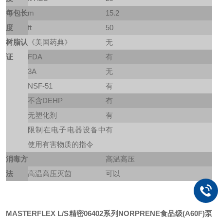
每包长
m
15.2
度
ft
50
树脂认
《美国药典》
无
证
FDA
有
3A
无
NSF-51
有
不含DEHP
有
无塑化剂
有
限制在电子电器设备中
有
使用有害物质的指令
消毒方
高温高压
法
高温高压灭菌
可以
MASTERFLEX L/S精密06402系列NORPRENE食品级(A60F)泵