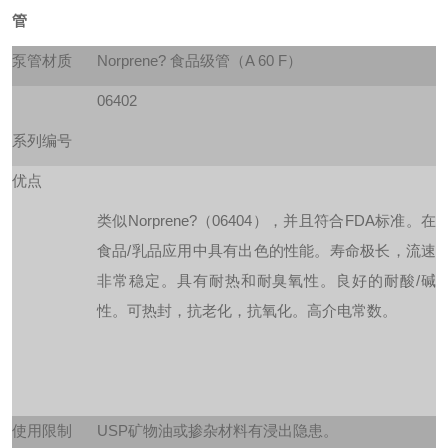
管
泵管材质
Norprene? 食品级管（A 60 F）
06402
系列编号
优点
类似Norprene?（06404），并且符合FDA标准。在
食品/乳品应用中具有出色的性能。寿命极长，流速
非常稳定。具有耐热和耐臭氧性。良好的耐酸/碱
性。可热封，抗老化，抗氧化。高介电常数。
使用限制
USP矿物油或掺杂材料有浸出隐患。