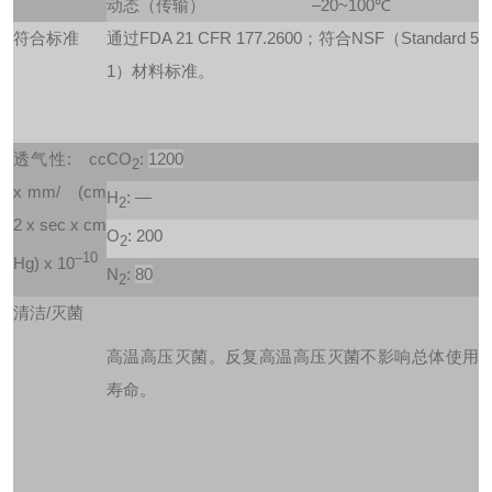
动态（传输）
–20~100℃
符合标准
通过FDA 21 CFR 177.2600；符合NSF（Standard 5
1）材料标准。
透气性:
cc
CO
:
1200
2
x mm/
(cm
H
: —
2
2 x sec x cm
O
: 200
2
–10
Hg) x 10
N
:
80
2
清洁/灭菌
高温高压灭菌。反复高温高压灭菌不影响总体使用
寿命。