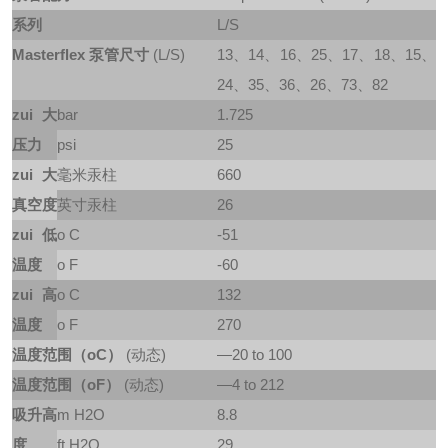
系列
L/S
Masterflex 泵管尺寸
(L/S)
13、14、16、25、17、18、15、
24、35、36、26、73、82
zui大
bar
1.725
压力
psi
25
zui大
毫米汞柱
660
真空度
英寸汞柱
26
zui低
o C
-51
温度
o F
-60
zui高
o C
132
温度
o F
270
温度范围（oC）
(动态)
—20 to 100
温度范围（oF）
(动态)
—4 to 212
吸升高
m H2O
8.8
度
ft H2O
29