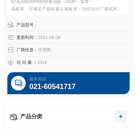
02系列NORPRENE食品级（A60F）泵管！
高精度，可满足严格的紧公差标准；均经过出厂测试和光学
检测；设计符合多项标准和评级；为确保流速控制精确且泵
管寿命较长，请在您的泵管应用中仅使用Masterflex泵管。
产品型号：
更新时间：
2021-06-08
厂商性质：
代理商
访 问 量 ：
2318
服务热线
021-60541717
产品分类