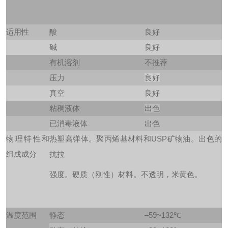
适用性
酸
良好
碱
良好
有机溶剂
不推荐
压力
良好
真空
良好
粘稠液体
出色
已消毒液体
出色
物理特性和
热塑高弹体。聚丙烯基材料和USP矿物油。出色的
组成成分
抗拉
强度。硬质（刚性）材料。不透明，米黄色。
温度范围
静态
–59~132℃