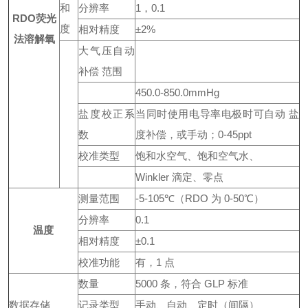
和
分辨率
1，0.1
RDO荧光
度
相对精度
±2%
法溶解氧
大气压自动
补偿 范围
450.0-850.0mmHg
盐度校正系
当同时使用电导率电极时可自动 盐
数
度补偿，或手动；0-45ppt
校准类型
饱和水空气、饱和空气水、
Winkler 滴定、零点
测量范围
-5-105℃（RDO 为 0-50℃）
分辨率
0.1
温度
相对精度
±0.1
校准功能
有，1 点
数量
5000 条，符合 GLP 标准
数据存储
记录类型
手动、自动、定时（间隔）