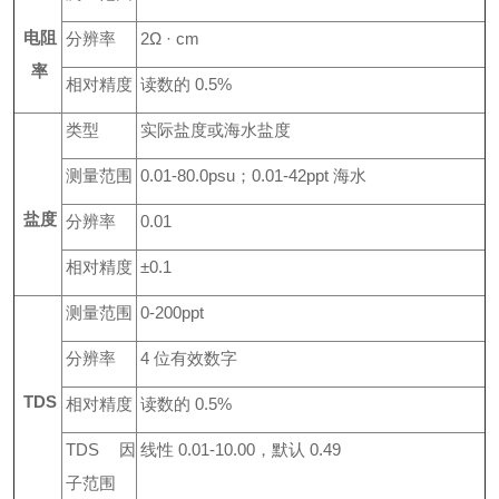
电阻
分辨率
2
Ω
·
cm
率
相对精度
读数的
0
.
5%
类型
实际盐度或海水盐度
测量范围
0.
01
-80.0psu
；
0
.
01
-42ppt
海水
盐度
分辨率
0.01
相对精度
±
0
.1
测量范围
0-200ppt
分辨率
4
位有效数字
TDS
相对精度
读数的
0
.
5%
TD
S
因
线性
0
.
01
-10.00
，默认
0
.49
子范围