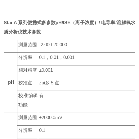
Star A 系列便携式多参数pH/ISE（离子浓度）/ 电导率/溶解氧水
质分析仪技术参数
测量范围
-2.000-20.000
分辨率
0.
1
，
0
.
01
，
0
.001
相对精度
±
0
.001
pH
校准点
zui多
5
点
校准编辑
有
功能
测量范围
±
2000
.
0
mV
分辨率
0.1