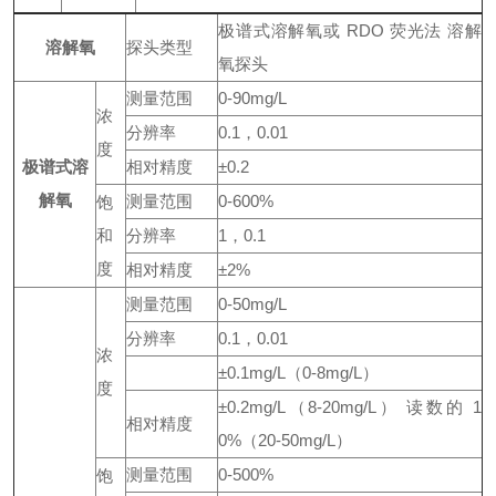
极谱式溶解氧或 RDO 荧光法 溶解
溶解氧
探头类型
氧探头
测量范围
0-90mg/L
浓
分辨率
0.1，0.01
度
极谱式溶
相对精度
±0.2
解氧
测量范围
0-600%
饱
和
分辨率
1，0.1
度
相对精度
±2%
测量范围
0-50mg/L
分辨率
0.1，0.01
浓
±0.1mg/L（0-8mg/L）
度
±0.2mg/L（8-20mg/L） 读数的 1
相对精度
0%（20-50mg/L）
测量范围
0-500%
饱