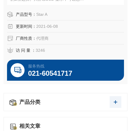
快捷地得到测量信息。可单独显示某通道的测量结果和温
度，也可同时显示三个通道的信息。附带
产品型号：
Star A
的电极状态、时间、日期、样品编号、用户编号和校准点等
更新时间：
2021-06-08
图标对于测量十分有帮助。稳定性和平
均值等高级功能选项保证在任何场合都能得到精确的测量结
厂商性质：
代理商
果。
访 问 量 ：
3246
服务热线
021-60541717
产品分类
相关文章