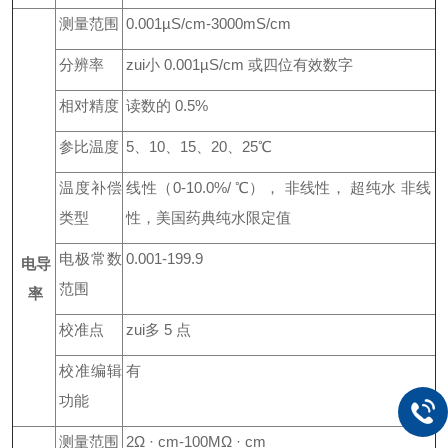
测量范围
0.
001µS/cm-3000mS/cm
分辨率
zui小
0
.
001
µS/cm
或四位有效数字
相对精度
读数的
0
.
5%
参比温度
5
、
10
、
15
、
20
、
25
℃
温度补偿
线性（
0
-10.0%/
℃
）， 非线性， 超纯水 非线
类型
性，美国药典纯水限定值
电极常数
0.
001-199.9
电导
范围
率
校准点
zui多
5
点
校准编辑
有
功能
测量范围
2
Ω
·
c
m
-100M
Ω
·
cm