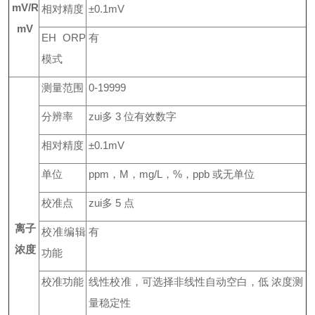
mV
/
R
相对精度
±
0
.
1
mV
mV
EH
O
R
P
有
模式
测量范围
0-19999
分辨率
zui多
3
位有效数字
相对精度
±
0
.
1
mV
单位
ppm
，
M
，
m
g
/
L
，
%
，
ppb
或无单位
校准点
zui多
5
点
离子
校准编辑
有
浓度
功能
校准功能
线性校准，可选择非线性自动空白，低 浓度测
量稳定性