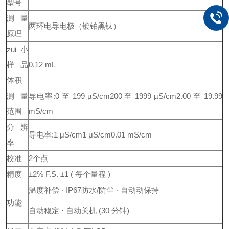
型号
测量
两环电导电极
（镀铂黑钛）
原理
zui小
样品
0.12 mL
体积
测量
导电率:
0 至 199 µS/cm
200 至 1999 µS/cm
2.00 至 19.99
范围
mS/cm
分辨
导电率:
1 μS/cm
1 μS/cm
0.01 mS/cm
率
校准
2个点
精度
±2% F.S. ±1 ( 每个量程 )
温度补偿 · IP67防水/防尘 · 自动动保持
功能
自动稳定 · 自动关机 (30 分钟)