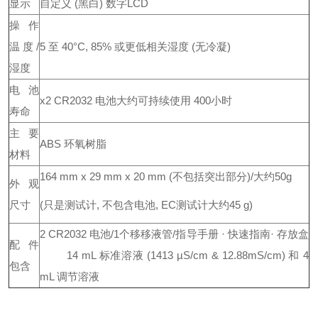
显示
自定义 (黑白) 数字LCD
操作
温度/
5 至 40°C, 85% 或更低相关湿度 (无冷凝)
湿度
电池
x2 CR2032 电池大约可持续使用 400小时
寿命
主要
ABS 环氧树脂
材料
164 mm x 29 mm x 20 mm (不包括突出部分)/大约50g
外观
尺寸
(只是测试计, 不包含电池, EC测试计大约45 g)
2 CR2032 电池/1个移移液管/指导手册 · 快速指南· 存放盒
配件
14 mL 标准溶液 (1413 µS/cm & 12.88mS/cm) 和 4
包含
mL 调节溶液