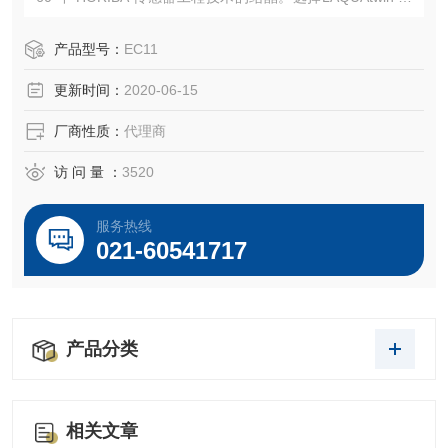
7 项电化学参数，如 pH、电导率、各种离子（Na+、K+、N
O3-、Ca2+）、以及Z佳用于测量用途的盐浓度。这种测试笔
产品型号：
EC11
操作简便、结构紧凑，是您的袖珍实验室。无论何时何地，
更新时间：
2020-06-15
都可随手使用。
厂商性质：
代理商
访 问 量 ：
3520
服务热线
021-60541717
产品分类
相关文章