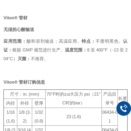
Viton® 管材
无须担心酸输送
应用范围：
酸和溶剂输送；高温应用。
特点：
不透明黑色。
认
证：
根据 GMP 规范进行生产。
温度范围：
8 至 400°F（-13 至 2
04°C）
灭菌：
不推荐。
Viton® 管材订购信息
尺寸：in. (mm)
70°F时的zui大压力 psi（21°
产品目
长度
C时的bar）
录号
内径
外径
壁厚
1/16
1/8 (3.
1/32
06434-0
23 (1.6)
(1.6)
2)
(0.8)
1
1/8 (3.
3/16 (4.
1/32
06434-0