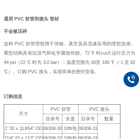
通用 PVC 软管和接头 管材
不会被压碎
这种 PVC 软管理想用于传输、真空及高流速应用的理想选择。
重型结构具有抗湿气和化学腐蚀性能。72 ℉ 时zui大运行压力为
44 psi（22 ℃ 时为 3.0 bar）；温度范围为 30至 180 ℉（-1 至 82
℃）。订购 PVC 接头，实现简单的密封安装。
订购信息
PVC 软管
PVC 接头
尺寸
目录号
长度
目录号
数量
1" ID x 113⁄64" OD
06308-30
10ft/包
06308-31
11⁄4" ID x 11⁄2" OD
06308-32
10ft/包
06308-33