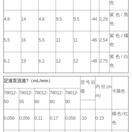
色
紫色/黑
4.8
14
4.8
9.5
9.5
-44
2.29
色
紫色/橘
5.5
16
5.5
11
11
-46
2.54
色
紫色/白
6.2
19
6.2
12
12
-48
2.79
色
定速泵流速?（mL/min）
货号
后
内径
(m
缀
卡颜色
78012-
78012-
78012-
78012-
78012-
m)
50
55
60
80
90
橘色/红
0.056
0.056
0.11
0.17
0.056
-10
0.19
色