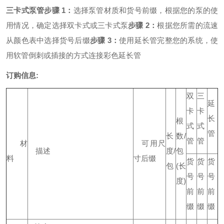
三卡式泵管
步骤 1：
选择泵管材质和货号前缀，根据您的泵的使
用情况，确定选择双卡式或三卡式泵
步骤 2：
根据您所需的流速
从颜色表中选择货号后缀
步骤 3：
使用延长管完整您的系统，使
用软管倒刺或插接的方式连接彩色延长管
订购信息:
双
三
延
卡
卡
长
根
式
式
管
长
数/
管
管
材
可用尺
描述
度/
包
料
寸后缀
货
货
货
包
(长
号
号
号
度)
前
前
前
缀
缀
缀