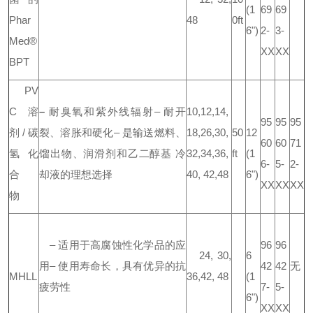
(1
69
69
Phar
48
0ft
6")
2-
3-
Med®
XX
XX
BPT
PV
C 溶
–
耐臭氧和紫外线辐射
–
耐开
10,12,14,
95
95
95
剂/碳
裂、溶胀和硬化
–
是输送燃料、
18,26,30,
50
12
60
60
71
氢化
馏出物、润滑剂和乙二醇基 冷
32,34,36,
ft
(1
6-
5-
2-
合
却液的理想选择
40, 42,48
6")
XX
XX
XX
物
–
适用于高腐蚀性化学品的应
96
96
24, 30,
6
用
–
使用寿命长，具有优异的抗
42
42
无
MHLL
36,
42, 48
(1
疲劳性
7-
5-
6")
XX
XX