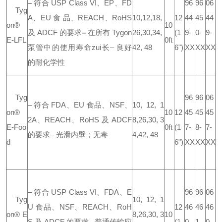
–
符合 USP Class VI、EP、FD
96
96
06
Tyg
A、EU 食 品、REACH、RoHS
10,12,18,
12
44
45
44
on®
10
及 ADCF 的要求
–
在所有 Tygon
26,30,34,
(1
9-
0-
9-
E-LFL
0ft
泵管中的使用寿命zui长
–
良好
42, 48
6")
XX
XX
XX
的耐化学性
Tyg
96
96
06
–
符合 FDA、EU 食品、NSF、
10, 12, 1
on®
10
12
45
45
45
2A、REACH、
RoHS 及 ADCF
8,
26,30, 3
E-Foo
0ft
(1
7-
8-
7-
的要求
–
光滑内壁；无毒
4,
42, 48
d
6")
XX
XX
XX
–
符合 USP Class VI、FDA、E
96
96
06
Tyg
10, 12, 1
U 食品、NSF、
REACH、RoH
12
46
46
46
on® E
8,
26,30, 3
10
S 及 ADCF 的要求
–
普通传输应
(1
0-
1-
0-