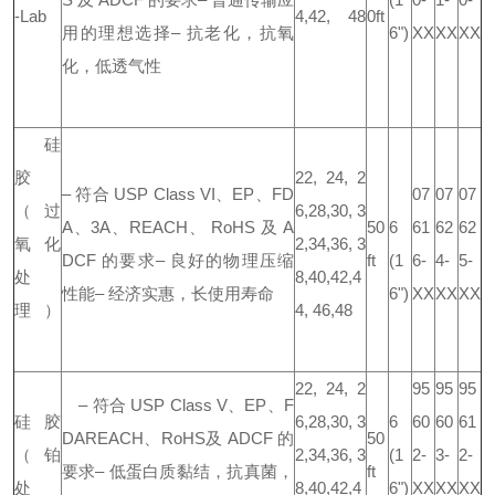
-Lab
4,
42, 48
0ft
用的理想选择
–
抗老化，抗氧
6")
XX
XX
XX
化，低透气性
硅
胶
22, 24, 2
–
符合 USP Class VI、EP、FD
07
07
07
（过
6,
28,30, 3
A、3A、REACH、 RoHS 及 A
50
6
61
62
62
氧 化
2,34,
36, 3
DCF 的要求
–
良好的物理压缩
ft
(1
6-
4-
5-
处
8,40,42,
4
性能
–
经济实惠，长使用寿命
6")
XX
XX
XX
理）
4, 46,48
22, 24, 2
95
95
95
–
符合 USP Class V、EP、F
硅胶
6,
28,30, 3
6
60
60
61
DAREACH、RoHS
及 ADCF 的
50
（铂
2,34,
36, 3
(1
2-
3-
2-
要求
– 低蛋白质黏结，抗真菌，
ft
处
8,40,42,
4
6")
XX
XX
XX