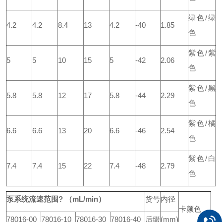
绿色/绿
4.2
4.2
8.4
13
4.2
-40
1.85
色
紫色/紫
5
5
10
15
5
-42
2.06
色
紫色/黑
5.8
5.8
12
17
5.8
-44
2.29
色
紫色/橘
6.6
6.6
13
20
6.6
-46
2.54
色
紫色/白
7.4
7.4
15
22
7.4
-48
2.79
色
泵系统流速范围? （mL/min）
货号
内径
卡颜色
78016-00
78016-10
78016-30
78016-40
后缀
(mm)