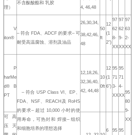
不含酞酸酯和 乳胶
理）
4, 46,48
97
97
97
26,30,34,
12
V
50
62
62
63
–
符合 FDA、ADCF 的要求
–
可
(1
38,42,
46,
iton®
ft
8-
9-
2-
耐受高温腐蚀、溶剂及油品
2")
48
XX
XX
XX
P
12
95
95
12,18,26,
harMe
10
(1
71
71
32,36,40,
d® B
0ft
6")
3-
4-
42, 44,48
–
符合 USP Class VI、EP、
95
PT
XX
XX
FDA、NSF、REACH
及 RoHS
80
的要求
–
超过 10,000 小时的使
9-
可高
用寿命，可热封和 焊接
–
组织
XX
压灭
和细胞培养的理想选择
6
95
95
菌 的
12, 32,
10