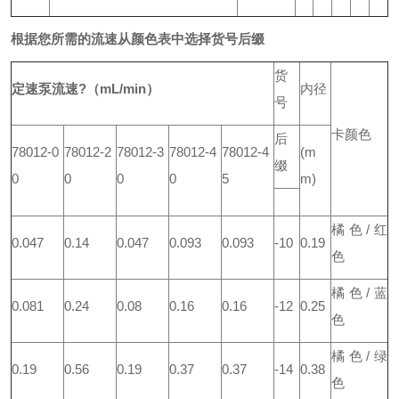
根据您所需的流速从颜色表中选择货号后缀
货
定速泵流速?（mL/min）
内径
号
卡颜色
后
78012-0
78012-2
78012-3
78012-4
78012-4
(m
缀
0
0
0
0
5
m)
橘色/红
0.047
0.14
0.047
0.093
0.093
-10
0.19
色
橘色/蓝
0.081
0.24
0.08
0.16
0.16
-12
0.25
色
橘色/绿
0.19
0.56
0.19
0.37
0.37
-14
0.38
色