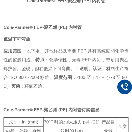
Cole-Parmer® FEP-聚乙烯 (PE) 内衬管
Cole-Parmer® FEP-聚乙烯 (PE) 内衬管
低温下可弯曲
应用范围
：地下水、其他样品及需要 FEP 具有高纯度和化学惰
性的监测用途。
特点
：化学惰性，无毒 FEP 内衬，带耐用聚乙
烯护套。坚硬，但在低温下可弯曲。半透明。
认证：
材料生产符
合 ISO 9001-2008 标准。
温度范围
：-100 至 175°F（-73 至 80°
C）
灭菌
：环氧乙烷。
Cole-Parmer® FEP-聚乙烯 (PE) 内衬管订购信息
尺寸：in. (mm)
70°F 时的zui大压力 psi
（21°
产品目
长度
C 时的 bar)
录号
内径
外径
壁厚