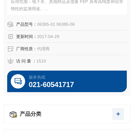
应用范围：地下水、其他样品及需要 FEP 具有高纯度和化学
惰性的监测用途。
特点：化学惰性，无毒 FEP 内衬，带耐用聚乙烯护套。坚
硬，但在低温下可弯曲。半透明。
产品型号：
06385-01 06385-06
认证：材料生产符合 ISO 9001-2008 标准。
更新时间：
2017-04-29
温度范围：-100 至 175°F（-73 至 80°C）
灭菌：环氧乙烷。
厂商性质：
代理商
访 问 量 ：
1510
服务热线
021-60541717
产品分类