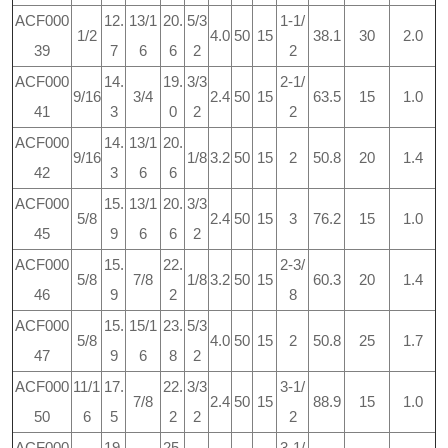
ACF000
12.
13/1
20.
5/3
1-1/
1/2
4.0
50
15
38.1
30
2.0
39
7
6
6
2
2
ACF000
14.
19.
3/3
2-1/
9/16
3/4
2.4
50
15
63.5
15
1.0
41
3
0
2
2
ACF000
14.
13/1
20.
9/16
1/8
3.2
50
15
2
50.8
20
1.4
42
3
6
6
ACF000
15.
13/1
20.
3/3
5/8
2.4
50
15
3
76.2
15
1.0
45
9
6
6
2
ACF000
15.
22.
2-3/
5/8
7/8
1/8
3.2
50
15
60.3
20
1.4
46
9
2
8
ACF000
15.
15/1
23.
5/3
5/8
4.0
50
15
2
50.8
25
1.7
47
9
6
8
2
ACF000
11/1
17.
22.
3/3
3-1/
7/8
2.4
50
15
88.9
15
1.0
50
6
5
2
2
2
ACF000
19.
25.
3-1/