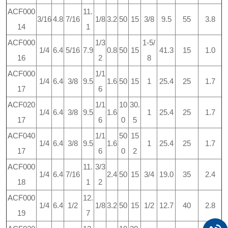
ACF000
11.
3/16
4.8
7/16
1/8
3.2
50
15
3/8
9.5
55
3.8
14
1
ACF000
1/3
1-5/
1/4
6.4
5/16
7.9
0.8
50
15
41.3
15
1.0
16
2
8
ACF000
1/1
1/4
6.4
3/8
9.5
1.6
50
15
1
25.4
25
1.7
17
6
ACF020
1/1
10
30.
1/4
6.4
3/8
9.5
1.6
1
25.4
25
1.7
17
6
0
5
ACF040
1/1
50
15
1/4
6.4
3/8
9.5
1.6
1
25.4
25
1.7
17
6
0
2
ACF000
11.
3/3
1/4
6.4
7/16
2.4
50
15
3/4
19.0
35
2.4
18
1
2
ACF000
12.
1/4
6.4
1/2
1/8
3.2
50
15
1/2
12.7
40
2.8
19
7