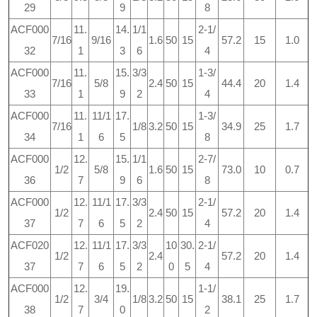
29
9
8
ACF000
11.
14.
1/1
2-1/
7/16
9/16
1.6
50
15
57.2
15
1.0
32
1
3
6
4
ACF000
11.
15.
3/3
1-3/
7/16
5/8
2.4
50
15
44.4
20
1.4
33
1
9
2
4
ACF000
11.
11/1
17.
1-3/
7/16
1/8
3.2
50
15
34.9
25
1.7
34
1
6
5
8
ACF000
12.
15.
1/1
2-7/
1/2
5/8
1.6
50
15
73.0
10
0.7
36
7
9
6
8
ACF000
12.
11/1
17.
3/3
2-1/
1/2
2.4
50
15
57.2
20
1.4
37
7
6
5
2
4
ACF020
12.
11/1
17.
3/3
10
30.
2-1/
1/2
2.4
57.2
20
1.4
37
7
6
5
2
0
5
4
ACF000
12.
19.
1-1/
1/2
3/4
1/8
3.2
50
15
38.1
25
1.7
38
7
0
2