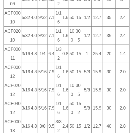
09
2
ACF000
1/1
5/32
4.0
9/32
7.1
1.6
50
15
1/2
12.7
35
2.4
10
6
ACF020
1/1
10
30.
5/32
4.0
9/32
7.1
1.6
1/2
12.7
35
2.4
10
6
0
5
ACF000
1/3
3/16
4.8
1/4
6.4
0.8
50
15
1
25.4
20
1.4
11
2
ACF000
1/1
3/16
4.8
5/16
7.9
1.6
50
15
5/8
15.9
30
2.0
12
6
ACF020
1/1
10
30.
3/16
4.8
5/16
7.9
1.6
5/8
15.9
30
2.0
12
6
0
5
ACF040
1/1
50
15
3/16
4.8
5/16
7.9
1.6
5/8
15.9
30
2.0
12
6
0
2
ACF000
3/3
3/16
4.8
3/8
9.5
2.4
50
15
1/2
12.7
40
2.8
13
2