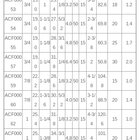
3/4
1
1/8
3.2
50
15
82.6
18
1.2
53
0
4
4
ACF000
19.
1-1/1
27.
5/3
2-3/
3/4
4.0
50
15
69.8
20
1.4
54
0
6
0
2
4
ACF000
19.
28.
3/1
2-3/
3/4
1-1/8
4.8
50
15
60.3
25
1.7
55
0
6
6
8
ACF000
19.
31.
3/4
1-1/4
1/4
6.4
50
15
2
50.8
30
2.0
57
0
8
ACF000
22.
28.
4-1/
104.
7/8
1-1/8
1/8
3.2
50
15
15
1.0
59
2
6
8
8
ACF000
22.
1-3/1
30.
5/3
3-1/
7/8
4.0
50
15
88.9
20
1.4
60
2
6
2
2
2
ACF000
25.
31.
4-3/
120.
1
1-1/4
1/8
3.2
50
15
15
1.0
62
4
8
4
6
ACF000
25.
34.
3/1
101.
1
1-3/8
4.8
50
15
4
20
1.4