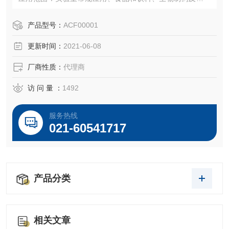
仪器。
特点：不含 DEHP，不含邻苯二甲酸酯。寿命长、耐化学
产品型号：
ACF00001
性，无氧化；可弯曲成小半径，且易与接头搭配使用。透
更新时间：
2021-06-08
明。
认证：符合 FDA-compliant （21 CFR 175.300） 规定；满
厂商性质：
代理商
足 USP Class VI 级和NSF 51要求
访 问 量 ：
1492
服务热线
021-60541717
产品分类
相关文章