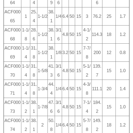
64
4
9
6
6
ACF000
25.
38.
1
1-1/2
1/4
6.4
50
15
3
76.2
25
1.7
65
4
1
ACF000
1-1/
28.
38.
3/1
4-1/
1-1/2
4.8
50
15
114.3
18
1.2
68
8
6
1
6
2
ACF000
1-1/
31.
38.
7-7/
1-1/2
1/8
3.2
50
15
200
12
0.8
69
4
8
1
8
ACF000
1-1/
31.
41.
3/1
5-1/
139.
1-5/8
4.8
50
15
15
1.0
70
4
8
3
6
2
7
ACF000
1-1/
31.
44.
4-3/
1-3/4
1/4
6.4
50
15
111.1
20
1.4
71
4
8
4
8
ACF000
1-1/
38.
47.
3/1
7-1/
184.
1-7/8
4.8
50
15
15
1.0
73
2
1
6
6
4
2
ACF000
1-1/
38.
50.
5-7/
149.
2
1/4
6.4
50
15
18
1.2
74
2
1
8
8
2