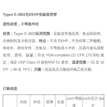
Tygon E-3603无DEHP实验室用管
柔性材质，小弯曲半径
材质：
Tygon E-3603
应用范围
：实验室常规应用、食品和饮料、
生物制药及分析仪器。
特点：
不含 DEHP，不含邻苯二甲酸酯。
寿命长、耐化学性，无氧化；可弯曲成小半径，且易与接头搭配
使用。透明。
认证：
符合 FDA-compliant (21 CFR 175.300) 规
定；满足 USP Class VI 级和NSF 51 要求。
温度范围：
-51 至 16
5°F（-46 至 74°C）
灭菌：
高温高压灭菌或环氧乙烷灭菌。
订购信息
zui小弯曲
zui大压力 (ps
内径
外径
壁厚
长度
度
i)*