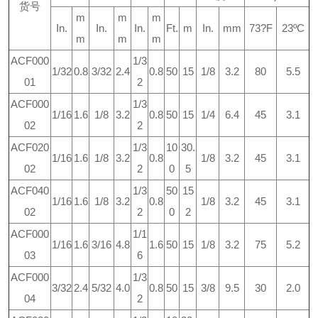
货号
m
m
m
In.
In.
In.
Ft.
m
In.
mm
73?F
23ºC
m
m
m
ACF000
1/3
1/32
0.8
3/32
2.4
0.8
50
15
1/8
3.2
80
5.5
01
2
ACF000
1/3
1/16
1.6
1/8
3.2
0.8
50
15
1/4
6.4
45
3.1
02
2
ACF020
1/3
10
30.
1/16
1.6
1/8
3.2
0.8
1/8
3.2
45
3.1
02
2
0
5
ACF040
1/3
50
15
1/16
1.6
1/8
3.2
0.8
1/8
3.2
45
3.1
02
2
0
2
ACF000
1/1
1/16
1.6
3/16
4.8
1.6
50
15
1/8
3.2
75
5.2
03
6
ACF000
1/3
3/32
2.4
5/32
4.0
0.8
50
15
3/8
9.5
30
2.0
04
2