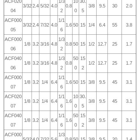
ACF020
1/3
10
30.
3/32
2.4
5/32
4.0
0.8
3/8
9.5
30
2.0
04
2
0
5
ACF000
1/1
3/32
2.4
7/32
4.0
1.6
50
15
1/4
6.4
55
3.8
05
6
ACF000
1/3
1/8
3.2
3/16
4.8
0.8
50
15
1/2
12.7
25
1.7
06
2
ACF040
1/3
50
15
1/8
3.2
3/16
4.8
0.8
1/2
12.7
25
1.7
06
2
0
2
ACF000
1/1
1/8
3.2
1/4
6.4
1.6
50
15
3/8
9.5
45
3.1
07
6
ACF020
1/1
10
30.
1/8
3.2
1/4
6.4
1.6
3/8
9.5
45
3.1
07
6
0
5
ACF040
1/1
50
15
1/8
3.2
1/4
6.4
1.6
3/8
9.5
45
3.1
07
6
0
2
ACF000
1/3
5/32
4.0
7/32
5.6
0.8
50
15
3/8
9.5
20
1.4