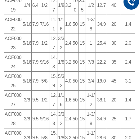
ACF020
12.
10
30.
1/4
6.4
1/2
1/8
3.2
1/2
12.7
40
2.8
19
7
0
5
ACF000
11.
1/1
1-3/
5/16
7.9
7/16
1.6
50
15
34.9
20
1.4
22
1
6
8
ACF000
12.
3/3
5/16
7.9
1/2
2.4
50
15
1
25.4
30
2.0
23
7
2
ACF000
14.
5/16
7.9
9/16
1/8
3.2
50
15
7/8
22.2
35
2.4
24
3
ACF000
15.
5/3
5/16
7.9
5/8
4.0
50
15
3/4
19.0
45
3.1
25
9
2
ACF000
12.
1/1
1-1/
3/8
9.5
1/2
1.6
50
15
38.1
20
1.4
27
7
6
2
ACF000
14.
3/3
1-3/
3/8
9.5
9/16
2.4
50
15
34.9
25
1.7
28
3
2
8
ACF000
15.
1-1/
3/8
9.5
5/8
1/8
3.2
50
15
28.6
30
2.0