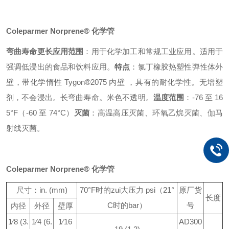
Coleparmer Norprene® 化学管
弯曲寿命更长
应用范围
：用于化学加工和常规工业应用。适用于
强调低浸出的食品和饮料应用。
特点
：氯丁橡胶热塑性弹性体外
壁，带化学惰性 Tygon®2075 内壁 ，具有的耐化学性。无增塑
剂，不会浸出。长弯曲寿命。米色不透明。
温度范围
：-76 至 16
5°F（-60 至 74°C）
灭菌
：高温高压灭菌、环氧乙烷灭菌、伽马
射线灭菌。
Coleparmer Norprene® 化学管
尺寸：in. (mm)
70°F时的zui大压力 psi（21°
原厂货
长度
C时的bar）
号
内径
外径
壁厚
1⁄8 (3.
1⁄4 (6.
1⁄16
AD300