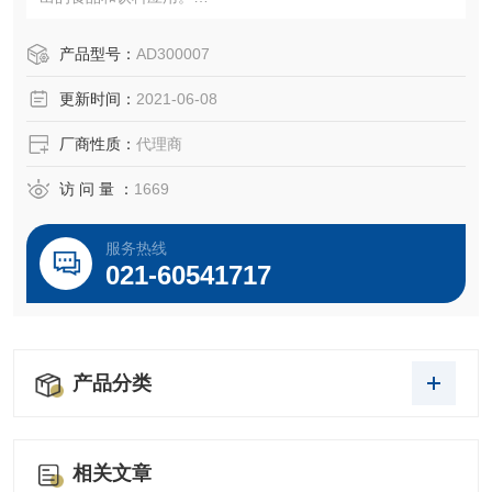
特点：氯丁橡胶热塑性弹性体外壁，带化学惰性 Tygon®207
5 内壁 ，具有的耐化学性。无增塑剂，不会浸出。长弯曲寿
产品型号：
AD300007
命。米色不透明。
更新时间：
2021-06-08
温度范围：-76 至 165°F（-60 至 74°C）
厂商性质：
代理商
访 问 量 ：
1669
服务热线
021-60541717
产品分类
相关文章