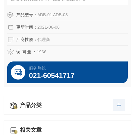
特点：不透明黑色，带有紫外线防护屏障，极低气体渗透
性，高化学相容性。氟塑料内衬，氟橡胶外盖。的耐酸、
产品型号：
ADB-01 ADB-03
碱、醇及酯性。
更新时间：
2021-06-08
认证：无。
温度范围：14 至 248°F（-5 至 120°C）
厂商性质：
代理商
灭菌：不推荐。
、
访 问 量 ：
1966
服务热线
021-60541717
产品分类
相关文章