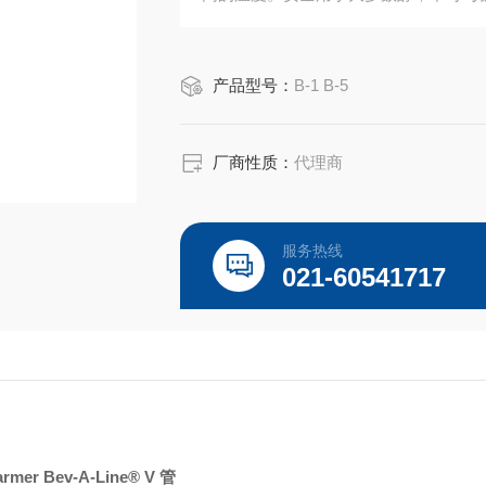
特点：聚乙烯内衬，交联乙烯醋酸乙烯
认证：树脂通过 FDA 认证（内衬：21 CFR 
产品型号：
B-1 B-5
厂商性质：
代理商
服务热线
021-60541717
armer Bev-A-Line® V 管