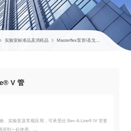
实验室标准品及消耗品
Masterflex泵管/圣戈班软管
B-1 B-
ne® V 管
验室及常规应用，可承受比 Bev-A-Line® IV 管更
强溶剂一起使用。