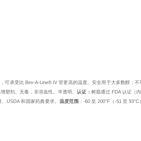
受比 Bev-A-Line® IV 管更高的温度。安全用于大多数醇；
无增塑剂。无毒，非溶血性。半透明。
认证：
树脂通过 FDA 认证（内
s VI 级、USDA 和国家药典要求。
温度范围
：-60 至 200°F（-51 至 93°