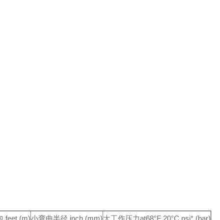
feet (m)
小弯曲半径 inch (mm)
大工作压力at
68°F 20°C psi* (bar)