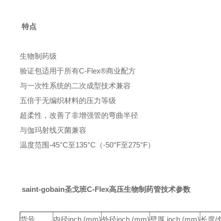
特点
生物制药级
验证包适用于所有C-Flex®商业配方
与一次性系统的二次成型技术兼容
五倍于无编织材料的压力等级
超柔性，改善了非增强管的弯曲半径
与伽玛射线灭菌兼容
温度范围-45°C至135°C（-50°F至275°F）
saint-gobain圣戈班C-Flex高压生物制药管
技术参数
货号
内径
inch (mm)
外径
inch (mm)
壁厚 inch (mm)
长度/包 