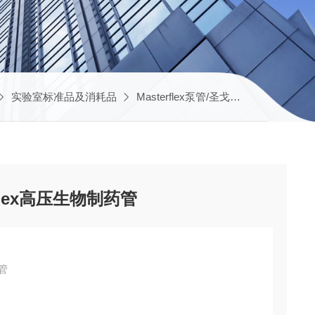
实验室标准品及消耗品
Masterflex泵管/圣戈班软管
082-2
-Flex高压生物制药管
药管