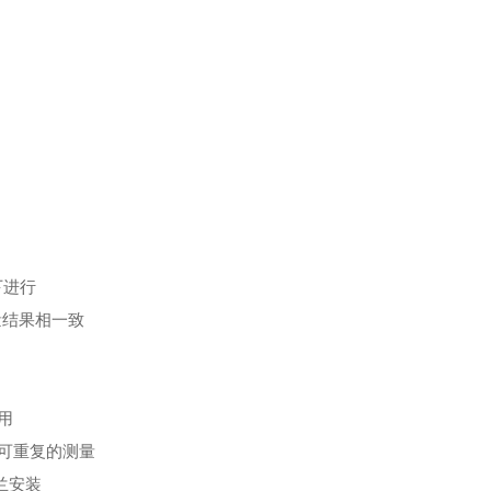
下进行
测量结果相一致
用
可重复的测量
兰安装