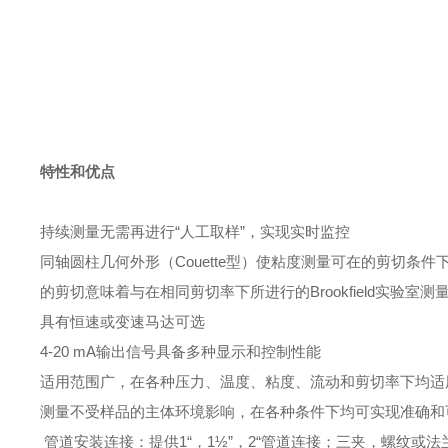
特性和优点
持续测量无需再进行“人工取样”，实现实时监控
同轴圆柱几何外形（
Couette
型）使粘度测量可在的剪切条件
的剪切意味着与在相同剪切率下所进行的Brookfield实验室
具有恒速或变速马达可选
4-20 mA输出信号具备多种显示和控制性能
适用范围广，在各种压力、温度、粘度、流动和剪切率下均适
测量不受样品的主体环境影响，在各种条件下均可实现准确
和
管道安装连接：提供1“，1½”，2“管道连接；三夹，螺纹或法