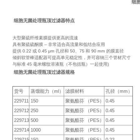
细
细胞无菌处理瓶顶过滤器特点
大型聚硫纤维素膜提供更高的流速
具有聚硫硫酮膜 – 非常适合高流量和低结合应用
提供 0.22 或 0.45 μm 孔径和 50、75 和 90 mm 的膜直径
倾斜软管棒适配器可提高单元稳定性，并可容纳三个管材尺寸
与标准 45 毫米螺纹溶液瓶（不包括瓶）一起使用)
细胞无菌处理瓶顶过滤器规格
货号
蒸馏能力（ml）
滤膜材料
孔径（mm）
229711
150
聚氨酯芬 （PES）
0.45
229712
250
聚氨酯芬 （PES）
0.45
229713
500
聚氨酯芬 （PES）
0.45
229714
1000
聚氨酯芬 （PES）
0.45
229715
150
聚氨酯芬 （PES）
0.22