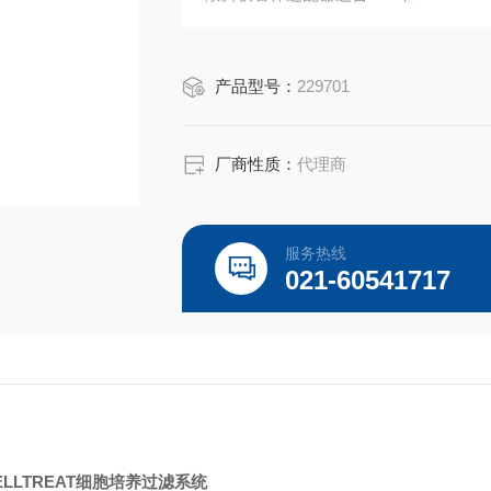
提供无菌过滤系统（伽马辐照）;单独包
选择 0.22 μm 或 0.45 μm 孔径。
产品型号：
229701
厂商性质：
代理商
服务热线
021-60541717
LLTREAT细胞培养过滤系统