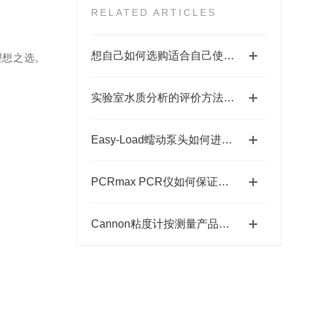
RELATED ARTICLES
想自己如何选购适合自己使用的Stuart加热板吗？
理想之选。
实验室水质分析的评价方法介绍
Easy-Load蠕动泵头如何进行性能检测和校准？
PCRmax PCR仪如何保证反应体系的均一性和准确性？
Cannon粘度计按测量产品可分为以下四种分类