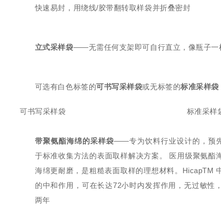
快速易封，用绕线/胶带翻转取样袋并折叠密封
立式采样袋
——无需任何支架即可自行直立，像瓶子一
可选有白色标签的
可书写采样袋
或无标签的
标准采样袋
可书写采样袋
标准采样
带聚氨酯海绵的采样袋
——专为饮料行业设计的，预先加
于标准收集方法的表面取样解决方案。 医用级聚氨酯
海绵更耐磨，是粗糙表面取样的理想材料。HicapTM
的中和作用，可在长达72小时内发挥作用，无过敏性，。
两年