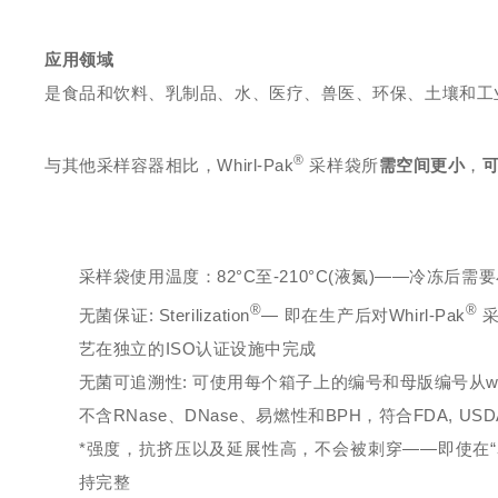
应用领域
是食品和饮料、乳制品、水、医疗、兽医、环保、土壤和工
®
与其他采样容器相比，Whirl-Pak
采样袋所
需空间更小
，
采样袋使用温度：82°C至-210°C(液氮)——冷冻后需
®
®
无菌保证: Sterilization
— 即在生产后对Whirl-Pak
采
艺在独立的ISO认证设施中完成
无菌可追溯性: 可使用每个箱子上的编号和母版编号从whi
不含RNase、DNase、易燃性和BPH，符合FDA, USDA
*强度，抗挤压以及延展性高，不会被刺穿——即使在
持完整