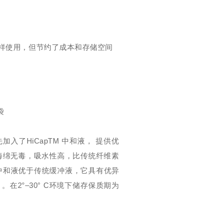
样使用，但节约了成本和存储空间
袋
入了HiCapTM 中和液， 提供优
海绵无毒，吸水性高，比传统纤维素
 中和液优于传统缓冲液，它具有优异
在2°–30° C环境下储存保质期为