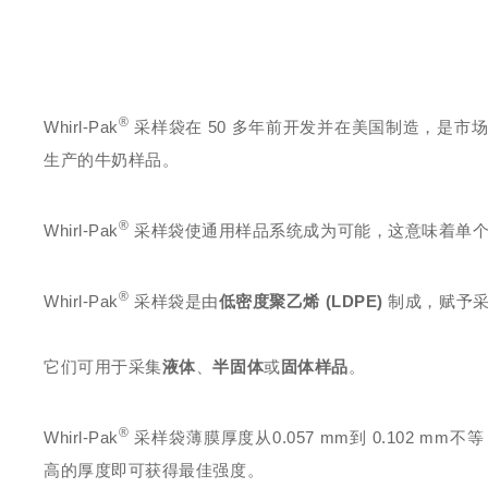
®
Whirl-Pak
采样袋在 50 多年前开发并在美国制造，是
生产的牛奶样品。
®
Whirl-Pak
采样袋使通用样品系统成为可能，这意味着单个
®
Whirl-Pak
采样袋是由
低密度聚乙烯 (LDPE)
制成，赋予采
它们可用于采集
液体
、
半固体
或
固体样品
。
®
Whirl-Pak
采样袋薄膜厚度从0.057 mm到 0.102
高的厚度即可获得最佳强度。