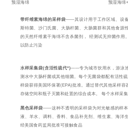
预湿海绵
预湿海绵
带纤维素海绵的采样袋
——其设计用于工作区域、设
斯特菌、沙门氏菌、大肠杆菌、大肠菌群和其他食源
的天然纤维素干海绵不含杀菌剂， 经测试无抑菌作用
以防止污染
水样采集袋(含活性硫代*)
——专为城市饮用水，游泳
测水中大肠杆菌或其他细菌。每个无菌袋都配有活性硫
样袋获得美国环保署(EPA)批准。通过替代其他采样
存储空间和瓶子灭菌和处置的综合成本。 每个水样采
黑色采样袋
——这种不透明的采样袋为对光敏感的样本
液、羊水、调料、香料、食品补充剂、维生素、海洋
经美国食药监局批准可接触食品