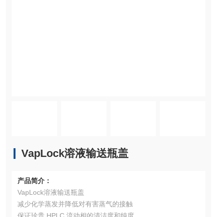
VapLock溶液输送瓶盖
产品简介：
VapLock溶液输送瓶盖
减少化学蒸发并降低对有害蒸气的接触
保证珍贵 HPLC 流动相的清洁度和纯度