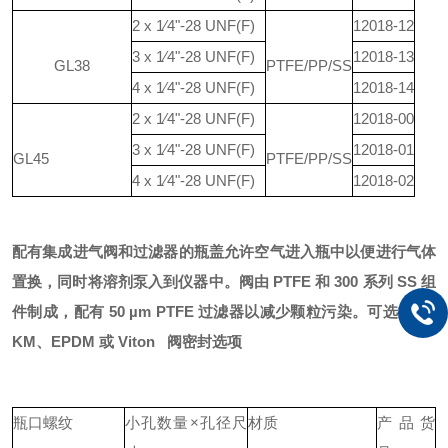
2 x 1⁄4"-28 UNF(F)
12018-12
3 x 1⁄4"-28 UNF(F)
12018-13
GL38
PTFE/PP
/SS
4 x 1⁄4"-28 UNF(F)
12018-14
2 x 1⁄4"-28 UNF(F)
12018-00
3 x 1⁄4"-28 UNF(F)
12018-01
GL45
PTFE/PP
/SS
4 x 1⁄4"-28 UNF(F)
12018-02
配有集成进气阀和过滤器的瓶盖
允许空气进入瓶中以便进行气体
置换，同时将溶剂泵入到仪器中。阀由 PTFE 和 300 系列 SS 组
件制成，配有 50 µm PTFE 过滤器以减少颗粒污染。可选择 FF
KM、EPDM 或 Viton 阀密封选项
瓶口螺纹
小孔数量×孔径尺
材质
产品货