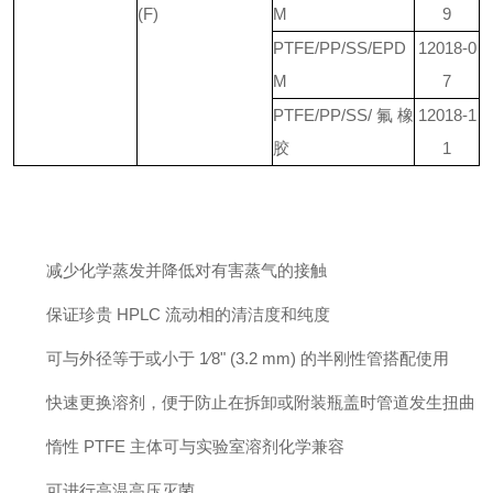
(F)
M
9
PTFE/PP/SS/EPD
12018-0
M
7
PTFE/PP/SS/氟橡
12018-1
胶
1
减少化学蒸发并降低对有害蒸气的接触
保证珍贵 HPLC 流动相的清洁度和纯度
可与外径等于或小于 1⁄8" (3.2 mm) 的半刚性管搭配使用
快速更换溶剂，便于防止在拆卸或附装瓶盖时管道发生扭曲
惰性 PTFE 主体可与实验室溶剂化学兼容
可进行高温高压灭菌