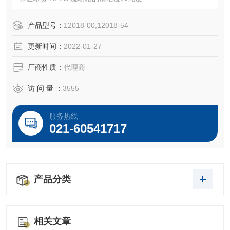
可与外径等于或小于 1⁄8“ （3.2 mm） 的半刚性管搭配使用
快速更换溶剂，便于防止在拆卸或附装瓶盖时管道发生扭曲
产品型号：
12018-00,12018-54
惰性 PTFE 主体可与实验室溶剂化学兼容
更新时间：
2022-01-27
可进行高温高压灭菌
厂商性质：
代理商
访 问 量 ：
3555
服务热线
021-60541717
产品分类
相关文章