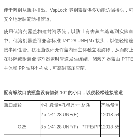
便于溶剂从瓶中排出。VapLock 溶剂盖提供多功能防漏接头，可
安全地附装流动相管道。
使用储溶剂器盖构建封闭系统，以防止有害蒸气逃逸到实验室
中。储溶剂器盖可兼容标准 1⁄4"-28 UNF(M) 接头，以便轻松连
接半刚性管。抗扭曲设计允许盖内部主体独立地旋转，从而防止
在移除或附装储溶剂器盖时管道发生缠结。储溶剂器盖由 PTFE
主体和 PP 轴环† 构成，可高温高压灭菌。
配有螺纹口的瓶盖
设有倾斜 10° 的小口，以便轻松连接管道
瓶口螺纹
小孔数量×孔径尺寸
材质
产品货号
2 x 1⁄4"-28 UNF(F）
12018-54
G25
3 x 1⁄4"-28 UNF(F)
PTFE/PP
12018-55