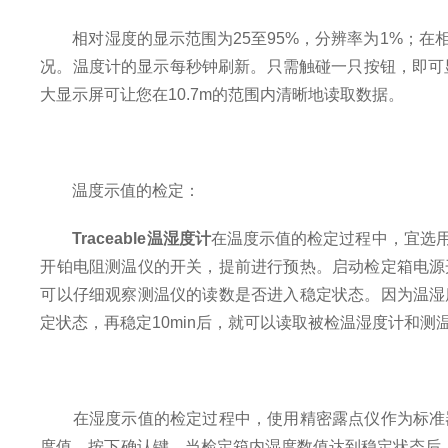
相对湿度的显示范围为25至95%，分辨率为1%；在相
况。温度计的显示每秒钟刷新。只需触碰一只按钮，即可显示
大显示屏可让您在10.7m的范围内清晰地读取数据。
温度示值的检定：
Traceable温湿度计
在温度示值的检定过程中，宜选
开铂电阻测温仪的开关，提前进行预热。启动检定箱电源
可以仔细观察测温仪的读数是否进入稳定状态。因为温湿
定状态，再稳定10min后，就可以读取被检温湿度计和测
在湿度示值的检定过程中，使用精密露点仪作为标准器
度值，按下确认键。当检定箱内湿度数值达到稳定状态后，