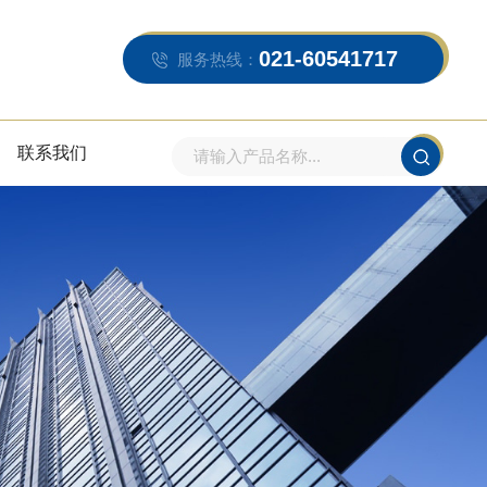
021-60541717
服务热线：
联系我们