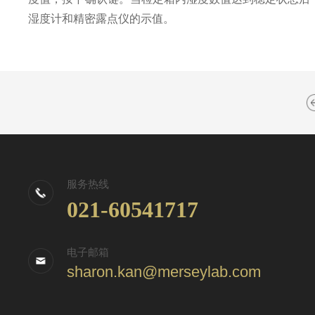
湿度计和精密露点仪的示值。
服务热线
021-60541717
电子邮箱
sharon.kan@merseylab.com