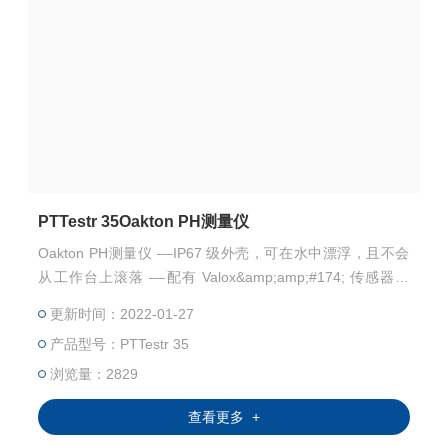
PTTestr 35Oakton PH测量仪
Oakton PH测量仪 ––IP67 级外壳，可在水中漂浮，且不会
从工作台上滚落 ––配有 Valox&amp;amp;#174; 传感器外
壳，可耐大多数化学品 ––自动缓冲液识别，可校准Z多 3 点
更新时间：2022-01-27
––不会受到温度干扰—自动温度补偿功能将影响降至Z低
产品型号：PTTestr 35
浏览量：2829
查看更多 +