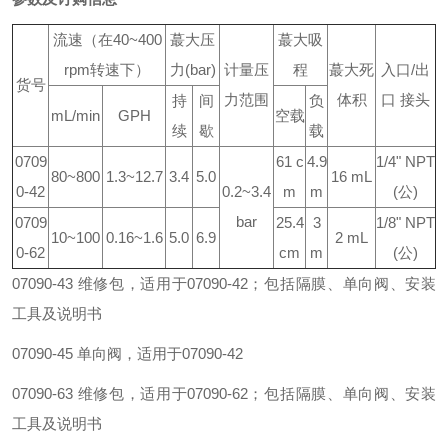
流速（在40~400
蕞大压
蕞大吸
rpm转速下）
力(bar)
计量压
程
蕞大死
入口/出
货号
力范围
体积
口 接头
持
间
负
mL/min
GPH
空载
续
歇
载
0709
61 c
4.9
1/4" NPT
80~800
1.3~12.7
3.4
5.0
16 mL
0-42
0.2~3.4
m
m
(公)
bar
0709
25.4
3
1/8" NPT
10~100
0.16~1.6
5.0
6.9
2 mL
0-62
cm
m
(公)
07090-43 维修包，适用于07090-42；包括隔膜、单向阀、安装
工具及说明书
07090-45 单向阀，适用于07090-42
07090-63 维修包，适用于07090-62；包括隔膜、单向阀、安装
工具及说明书