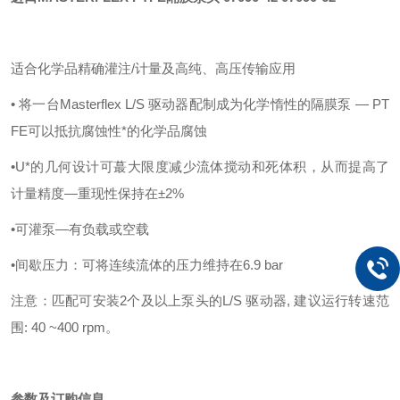
适合化学品精确灌注/计量及高纯、高压传输应用
• 将一台Masterflex L/S 驱动器配制成为化学惰性的隔膜泵 — PT
FE可以抵抗腐蚀性*的化学品腐蚀
•U*的几何设计可蕞大限度减少流体搅动和死体积，从而提高了
计量精度—重现性保持在±2%
•可灌泵—有负载或空载
•间歇压力：可将连续流体的压力维持在6.9 bar
注意：匹配可安装2个及以上泵头的L/S 驱动器, 建议运行转速范
围: 40 ~400 rpm。
参数及订购信息