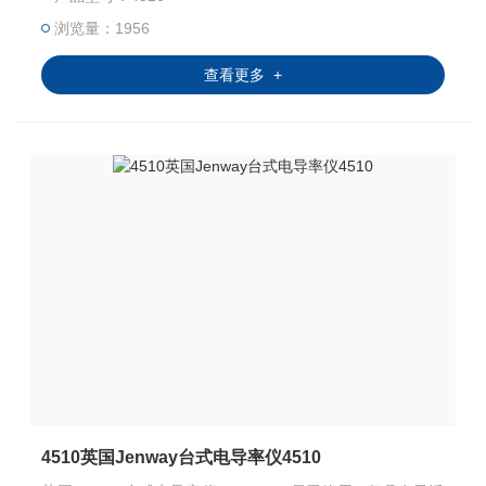
浏览量：1956
查看更多 +
4510英国Jenway台式电导率仪4510