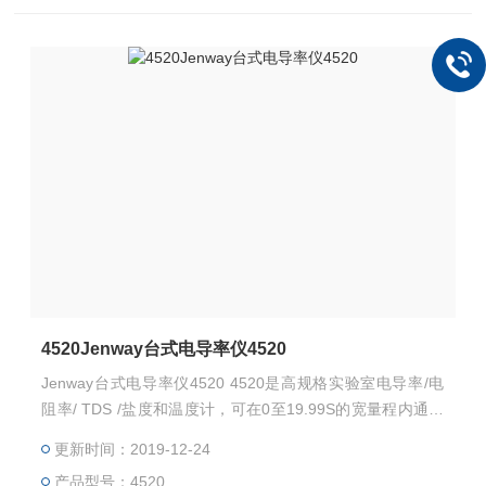
4520Jenway台式电导率仪4520
Jenway台式电导率仪4520 4520是高规格实验室电导率/电
阻率/ TDS /盐度和温度计，可在0至19.99S的宽量程内通过
1、2或3点电导率校准提供更高的精度。
更新时间：2019-12-24
产品型号：4520