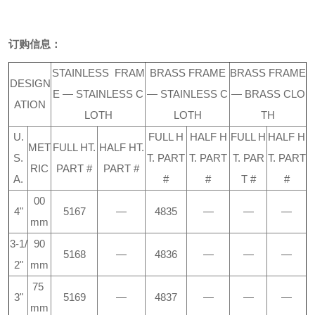
订购信息：
STAINLESS FRAM
BRASS FRAME
BRASS FRAME
DESIGN
E — STAINLESS C
— STAINLESS C
— BRASS CLO
ATION
LOTH
LOTH
TH
U.
FULL H
HALF H
FULL H
HALF H
MET
FULL HT.
HALF HT.
S.
T. PART
T. PART
T. PAR
T. PART
RIC
PART #
PART #
A.
#
#
T #
#
00
4"
5167
—
4835
—
—
—
mm
3-1/
90
5168
—
4836
—
—
—
2"
mm
75
3"
5169
—
4837
—
—
—
mm