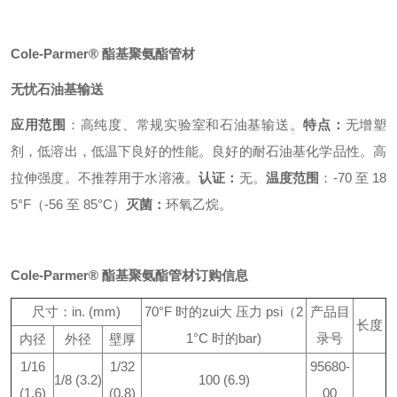
Cole-Parmer® 酯基聚氨酯管材
无忧石油基输送
应用范围
：高纯度、常规实验室和石油基输送。
特点：
无增塑
剂，低溶出，低温下良好的性能。良好的耐石油基化学品性。高
拉伸强度。不推荐用于水溶液。
认证：
无。
温度范围
：-70 至 18
5°F（-56 至 85°C）
灭菌：
环氧乙烷。
Cole-Parmer® 酯基聚氨酯管材订购信息
尺寸：in. (mm)
70°F 时的zui大 压力 psi
（2
产品目
长度
1°C 时的bar)
录号
内径
外径
壁厚
1/16
1/32
95680-
1/8 (3.2)
100 (6.9)
(1.6)
(0.8)
00