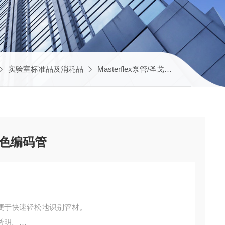
实验室标准品及消耗品
Masterflex泵管/圣戈班软管
96130
E 颜色编码管
便于快速轻松地识别管材。
透明。