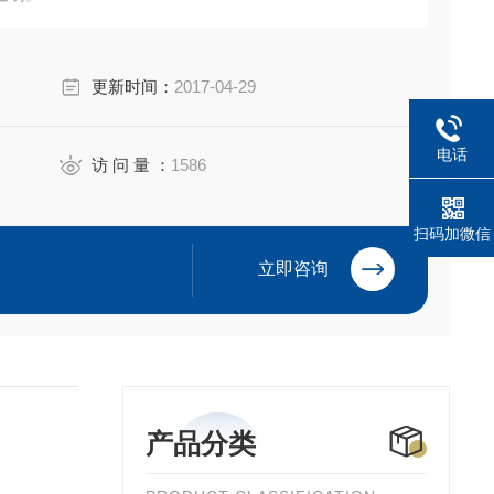
°C）
更新时间：
2017-04-29
菌。
电话
访 问 量 ：
1586
扫码加微信
立即咨询
产品分类