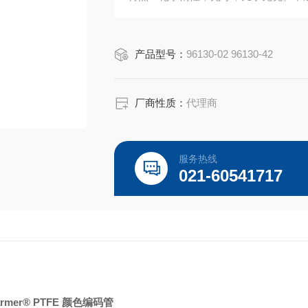
认证：无。
温度范围：-400 至 500°F（-240 至 260
产品型号：
96130-02 96130-42
灭菌：高压灭菌器、环氧乙烷或干热灭
厂商性质：
代理商
服务热线
021-60541717
Parmer® PTFE 颜色编码管