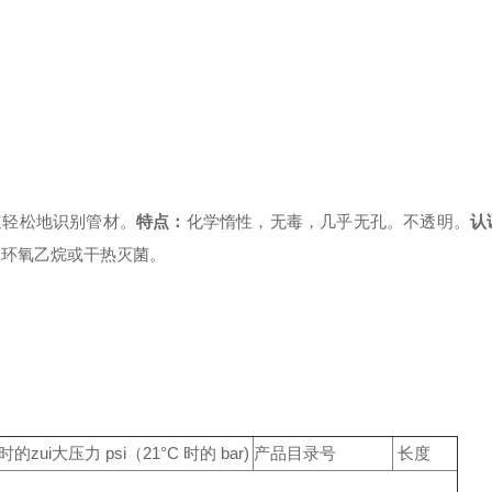
速轻松地识别管材。
特点：
化学惰性，无毒，几乎无孔。不透明。
认
、环氧乙烷或干热灭菌。
 时的zui大压力 psi
（21°C 时的 bar)
产品目录号
长度