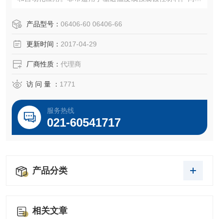
良好用于高纯度应用。
特点：化学惰性，无毒，耐热，低摩擦系数。不老化。坚
产品型号：
06406-60 06406-66
硬，但即使在 -454 ℉ （-270 ℃） 时也可弯曲。半透明。
更新时间：
2017-04-29
认证：树脂符合 FDA-compliant （21 CFR 177.1550）。符
合 ISO 9001-2
厂商性质：
代理商
访 问 量 ：
1771
服务热线
021-60541717
产品分类
相关文章