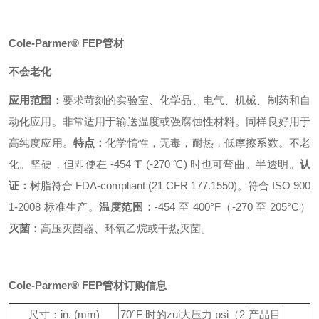
Cole-Parmer® FEP管材
不会老化
应用范围：
要求苛刻的实验室、化学品、电气、机械、制药和自
动化应用。非常适用于输送温度或强腐蚀性材料。同样良好用于
高纯度应用。
特点：
化学惰性，无毒，耐热，低摩擦系数。不老
化。坚硬，但即使在 -454 ℉ (-270 ℃) 时也可弯曲。半透明。
认
证：
树脂符合 FDA-compliant (21 CFR 177.1550)。符合 ISO 900
1-2008 标准生产。
温度范围：
-454 至 400°F（-270 至 205°C）
灭菌：
高压灭菌器、环氧乙烷或干热灭菌。
Cole-Parmer® FEP管材
订购信息
尺寸：in. (mm)
70°F 时的zui大压力 psi（2
产品目