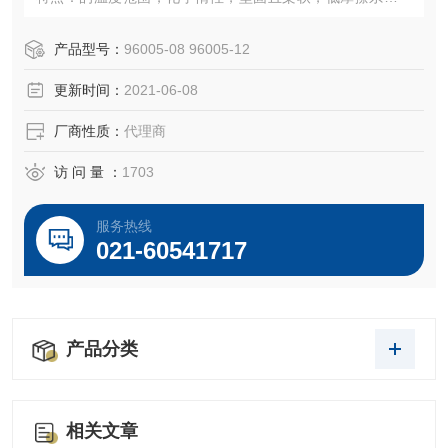
抗臭氧、紫外线 （UV）、应力及抗裂。半透明。
认证：符合 FDA-compliant （21 CFR 177-1550）。满足 U
产品型号：
96005-08 96005-12
SP Class VI 级要求。
更新时间：
2021-06-08
温度范围：-320 至 500°F（-195 至 260°C）
灭菌：高压灭菌器、环氧乙烷或干热
厂商性质：
代理商
访 问 量 ：
1703
服务热线
021-60541717
产品分类
相关文章