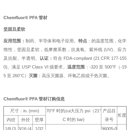
Chemfluor® PFA 管材
坚固且柔软
应用范围：
制药、半导体和电子应用。
特点
：的温度范围，化学
惰性，坚固且柔软，低摩擦系数，抗臭氧、紫外线 (UV)、应力
及抗裂。半透明。
认证：
符合 FDA-compliant (21 CFR 177-155
0)。满足 USP Class VI 级要求。
温度范围
：-320 至 500°F（-19
5 至 260°C）
灭菌
：高压灭菌器、环氧乙烷或干热灭菌。
Chemfluor® PFA 管材订购信息
尺寸：in. (mm)
70°F 时的zui大压力 psi
（21°
产品目
长度
C 时的 bar)
录号
内径
外径
壁厚
1/8 (3.
3/16 (4.
1/32
96005-0