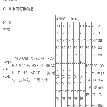
C/L® 泵管订购信息
泵管内径 (mm)
泵管
0.1
0.2
0.5
0.8
1.1
1.4
2.0
2.7
材质
9
5
1
9
4
2
6
9
064
064
064
064
064
064
064
064
60-
60-
60-
60-
60-
60-
60-
60-
10
12
18
26
30
34
42
48
– 符合USP Class VI , FDA,
Tygo
100
100
100
100
100
EU 食品级, NSF-51, REAC
100
100
100
n® E
ft
ft
ft
ft
ft
H, RoHS, ADCF
– 抗老
ft
(3
ft
(3
ft
(3
-Lab
(3
(3
(3
(3
(3
化，抗氧化，低透气性
0.4
0.4
0.4
0.4
0.4
0.4
0.4
0.4
m)/
m)/
m)/
m)/
m)/
m)/
m)/
m)/
包
包
包
包
包
包
包
包
955
955
955
955
955
955