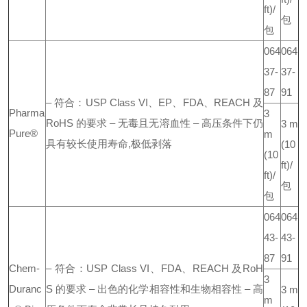
ft)/
包
包
064
064
37-
37-
87
91
– 符合：USP Class VI、EP、FDA、REACH 及
Pharma
3
RoHS 的要求
– 无毒且无溶血性
– 高压条件下仍
3 m
Pure®
m
具有较长使用寿命,极低剥落
(10
(10
ft)/
ft)/
包
包
064
064
43-
43-
87
91
Chem-
– 符合：USP Class VI、FDA、REACH 及RoH
3
Duranc
S 的要求
– 出色的化学相容性和生物相容性
– 高
3 m
m