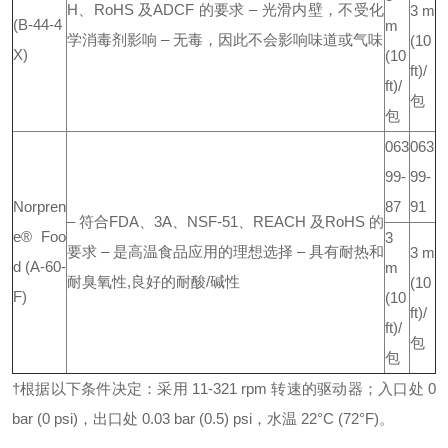
H、RoHS 及ADCF 的要求
– 光滑内壁，不受化
3 m
(B-44-4
m
学消毒剂影响
– 无毒，因此不会影响味道或气味
(10
X)
(10
ft)/
ft)/
包
包
063
063
99-
99-
Norpren
87
91
– 符合FDA、3A、NSF-51、REACH 及RoHS 的
e® Foo
3
要求
– 是高温食品应用的理想选择
– 具有耐热和
3 m
d (A-60-
m
耐臭氧性,良好的耐酸/碱性
(10
F)
(10
ft)/
ft)/
包
包
†根据以下条件决定：采用 11-321 rpm 转速的驱动器；入口处 0
bar (0 psi)，出口处 0.03 bar (0.5) psi，水温 22°C (72°F)。