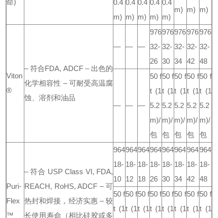
命)
0.4
0.4
0.4
0.4
0.4
m)
m)
m)
m)
m)
m)
m)
m)
976
976
976
976
976
—
—
—
32-
32-
32-
32-
32-
26
30
34
42
48
– 符合FDA, ADCF
– 出色的
Viton
50 f
50 f
50 f
50 f
50 f
化学相容性
– 可耐受高温腐
®
t
(1
t
(1
t
(1
t
(1
t
(1
蚀、溶剂和油品
—
—
—
5.2
5.2
5.2
5.2
5.2
m)/
m)/
m)/
m)/
m)/
包
包
包
包
包
964
964
964
964
964
964
964
964
18-
18-
18-
18-
18-
18-
18-
18-
– 符合 USP Class VI, FDA,
10
12
18
26
30
34
42
48
Puri-
REACH, RoHS, ADCF
– 可
50 f
50 f
50 f
50 f
50 f
50 f
50 f
50 f
Flex
热封和焊接，经济实惠
– 较
t
(1
t
(1
t
(1
t
(1
t
(1
t
(1
t
(1
t
(1
™
长使用寿命（相比硅胶或多