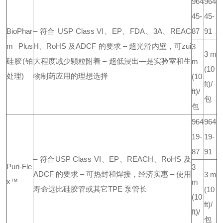
964
964
45-
45-
BioPhar
– 符合 USP Class VI、EP、FDA、3A、REAC
87
91
m Plus
H、RoHS 及ADCF 的要求
– 超光滑内壁，可zui
3
3 m
硅胶(铂
大程度减少颗粒附着
– 超低浸出—是实验室和生
m
(10
处理)
物制药应用的理想选择
(10
ft)/
ft)/
包
包
964
964
19-
19-
87
91
– 符合USP Class VI、EP、REACH、RoHS 及
Puri-Fle
3
ADCF 的要求
– 可热封和焊接，经济实惠
– 使用
3 m
x™
m
寿命远比硅胶管或其它TPE 泵管长
(10
(10
ft)/
ft)/
包