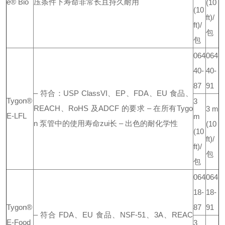
e® Bio
压条件下寿命非常长且持久耐用
(10
(10
ft)/
ft)/
包
包
064
064
40-
40-
87
91
– 符合：USP ClassVI、EP、FDA、EU 食品、
Tygon®
3
REACH、RoHS 及ADCF 的要求
– 在所有Tygo
3 m
E-LFL
m
n 泵管中的使用寿命zui长
– 出色的耐化学性
(10
(10
ft)/
ft)/
包
包
064
064
18-
18-
Tygon®
87
91
– 符合 FDA、EU 食品、NSF-51、3A、REAC
E-Food
3