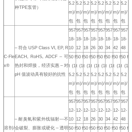
5.2
5.2
5.2
5.2
5.2
5.2
5.2
5.2
种TPE泵管）
m)/
m)/
m)/
m)/
m)/
m)/
m)/
m)/
包
包
包
包
包
包
包
包
957
957
957
957
957
957
957
957
18-
18-
18-
18-
18-
18-
18-
18-
– 符合 USP Class VI, EP, R
10
12
18
26
30
34
42
48
C-Fle
EACH, RoHS, ADCF
– 可
50 f
50 f
50 f
50 f
50 f
50 f
50 f
50 f
x®
热封和焊接，经济实惠
– 对
t
(1
t
(1
t
(1
t
(1
t
(1
t
(1
t
(1
t
(1
pH 值波动具有较好的抗性
5.2
5.2
5.2
5.2
5.2
5.2
5.2
5.2
m)/
m)/
m)/
m)/
m)/
m)/
m)/
m)/
包
包
包
包
包
包
包
包
957
957
957
957
957
957
957
957
12-
12-
12-
12-
12-
12-
12-
12-
– 耐臭氧和紫外线辐射—不
10
12
18
26
30
34
42
48
溶剂/
会破裂、膨胀或硬化
– 透明
50 f
50 f
50 f
50 f
50 f
50 f
50 f
50 f