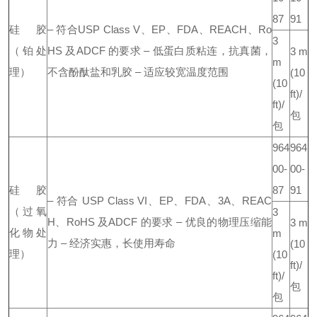
87
91
硅胶
– 符合USP Class V、EP、FDA、REACH、Ro
3
（铂处
HS 及ADCF 的要求
– 低蛋白质粘连，抗真菌，
3 m
m
理）
不含酚酞盐和乳胶
– 适应较宽温度范围
(10
(10
ft)/
ft)/
包
包
964
964
00-
00-
硅胶
87
91
– 符合 USP Class VI、EP、FDA、3A、REAC
（过氧
3
H、RoHS 及ADCF 的要求
– 优良的物理压缩能
3 m
化物处
m
力
– 经济实惠，长使用寿命
(10
理）
(10
ft)/
ft)/
包
包