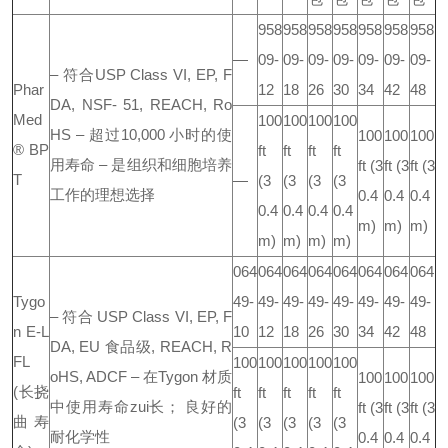
958
958
958
958
958
958
958
—
09-
09-
09-
09-
09-
09-
09-
– 符合USP Class VI, EP, F
Phar
12
18
26
30
34
42
48
DA, NSF- 51, REACH, Ro
Med
100
100
100
100
HS
– 超过10,000 小时的使
100
100
100
® BP
ft
ft
ft
ft
用寿命
– 是组织和细胞培养
ft
(3
ft
(3
ft
(3
T
—
(3
(3
(3
(3
工作的理想选择
0.4
0.4
0.4
0.4
0.4
0.4
0.4
m)
m)
m)
m)
m)
m)
m)
064
064
064
064
064
064
064
064
Tygo
49-
49-
49-
49-
49-
49-
49-
49-
– 符合 USP Class VI, EP, F
n E-L
10
12
18
26
30
34
42
48
DA, EU 食品级, REACH, R
FL
100
100
100
100
100
oHS, ADCF
– 在Tygon 材质
100
100
100
(长挠
ft
ft
ft
ft
ft
中使用寿命zui长； 良好的
ft
(3
ft
(3
ft
(3
曲寿
(3
(3
(3
(3
(3
耐化学性
0.4
0.4
0.4