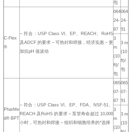
包
064
064
24-
24-
87
91
– 符合：USP Class VI、EP、REACH、RoHS
C-Flex
3
及ADCF 的要求
– 可热封和焊接，经济实惠
– 更
3 m
®
m
加抗pH 值波动
(10
(10
ft)/
ft)/
包
包
065
065
07-
07-
87
91
– 符合：USP Class VI、EP、FDA、NSF-51、
PharMe
3
REACH 及RoHS 的要求
– 泵管寿命超过 10,000
3 m
d® BPT
m
小时，可热封和焊接
– 组织和细胞培养的*选择
(10
(10
ft)/