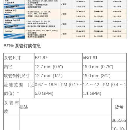
B/T® 泵管订购信息
泵管尺寸
B/T 87
bB/T 91
内径
12.7 mm (0.5")
19.0 mm (0.75")
软管倒刺尺寸
12.7 mm (1⁄2")
19.0 mm (3⁄4")
流速范围
（近
0.67 ~ 18.9 LPM (0.17 ~
1.4 ~ 42 LPM (0.4 ~ 1
似值）†
5.0 GPM)
1.1 GPM)
泵管材
描述
货号
质
965
965
10-
10-