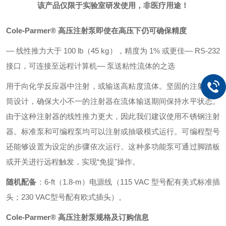
该产品仅限于实验室研发使用，非医疗用途！
Cole-Parmer® 高压注射泵
即使在高压下仍可确保精度
–– 线性推力大于 100 lb（45 kg），精度为 1% 或更佳
–– RS-232
接口，可连接至远程计算机
–– 泵送粘性流体的之选
用于向化学反应器中注射，或输送高粘度流体。坚固的注射器套
筒设计，确保大小不一的注射器在流体输送期间保持水平状态。
由于这种注射器的线性推力更大，因此我们建议使用不锈钢注射
器。标准泵和可编程泵均可以注射或抽吸模式运行。可编程型号
还能够设置为设定的步骤依次运行。这种多功能泵可通过脚踏板
或开关进行远程触发，实现“免提"操作。
随机配备
：6-ft（1.8-m）电源线（115 VAC 型号配有美式标准插
头；230 VAC型号配有欧式插头）。
Cole-Parmer® 高压注射泵规格及订购信息