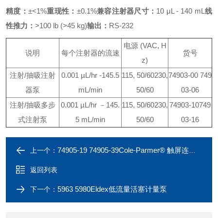
精度：
±<1%
重现性：
±0.1%
兼容注射器尺寸：
10 μL - 140 mL
线
性推力：
>100 lb (>45 kg)
输出：
RS-232
电源 (VAC, H
说明
每个注射器的流速
货号
z)
注射/抽吸注射
0.001 µL/hr -
145.5
115, 50/60
230,
74903-00 749
器泵
mL/min
50/60
03-06
注射/抽吸多步
0.001 µL/hr －
145.
115, 50/60
230,
74903-10
749
式注射泵
5 mL/min
50/60
03-16
74905-19 74905-39Cole-Parmer® 触屏连续循环四注射器泵
上一个：
返回列表
5963 5980Eldex低流量活塞计量泵
下一个：