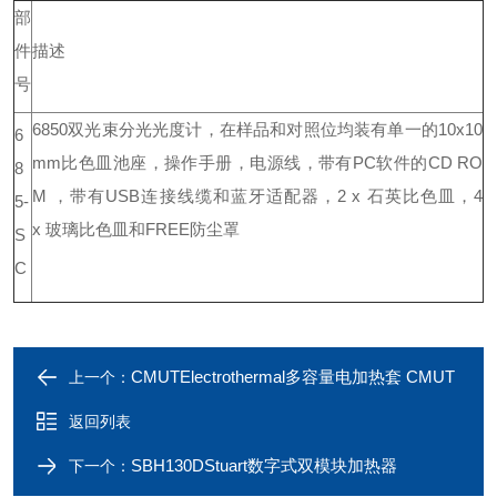
部
件
描述
号
6850双光束分光光度计，在样品和对照位均装有单一的10x10
6
mm比色皿池座，操作手册，电源线，带有PC软件的CD RO
8
M ，带有USB连接线缆和蓝牙适配器，2 x 石英比色皿，4
5-
x 玻璃比色皿和FREE防尘罩
S
C
CMUTElectrothermal多容量电加热套 CMUT
上一个：
返回列表
SBH130DStuart数字式双模块加热器
下一个：