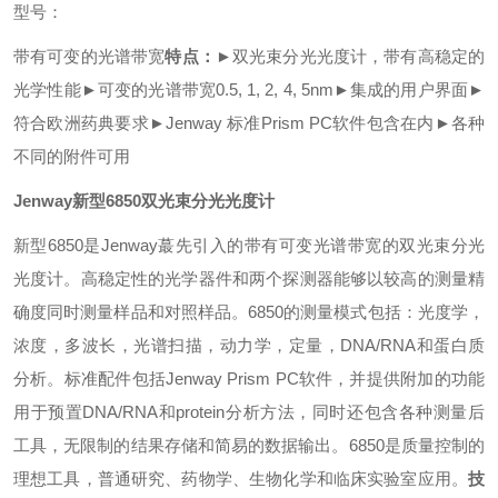
型号：
带有可变的光谱带宽
特点：
►双光束分光光度计，带有高稳定的
光学性能
►
可变的光谱带宽
0.5, 1, 2, 4, 5nm
►
集成的用户界面
►
符合欧洲药典要求
►
Jenway
标准
Prism PC
软件包含在内
►
各种
不同的附件可用
Jenway新型6850双光束分光光度计
新型
6850
是
Jenway蕞
先引入的带有可变光谱带宽的双光束分光
光度计。高稳定性的光学器件和两个探测器能够以较高的测量精
确度同时测量样品和对照样品。
6850
的测量模式包括：光度学，
浓度，多波长，光谱扫描，动力学，定量，
DNA/RNA
和蛋白质
分析。
标准配件包括
Jenway Prism PC
软件，并提供附加的功能
用于预置
DNA/RNA
和
protein
分析方法，同时还包含各种测量后
工具，无限制的结果存储和简易的数据输出。
6850
是质量控制的
理想工具，普通研究、药物学、生物化学和临床实验室应用。
技