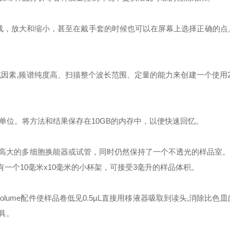
线，放大和缩小，甚至在戴手套的时候也可以在屏幕上选择正确的点
因素,频谱纯度高、扫描整个波长范围、定量的能力来创建一个使用2
单位。将方法和结果保存在10GB的内存中，以便快速回忆。
的多细胞换能器或试管，同时仍然保持了一个不透光的样品室。Jen
-32)，装有一个10毫米x10毫米的小杯架，可接受3毫升的样品体积。
有micro-volume配件使样品卷低见0.5µL直接用移液器吸取到读头,消除比
具。