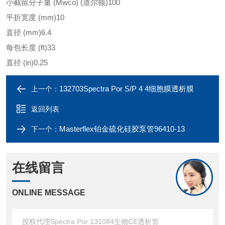
小截留分子量 (Mwco) (道尔顿)
100
平折宽度 (mm)
10
直径 (mm)
6.4
每包长度 (ft)
33
直径 (in)
0.25
132703Spectra Por S/P 4 4细胞膜透析膜
上一个：
返回列表
​Masterflex铂金硫化硅胶泵管96410-13
下一个：
在线留言
ONLINE MESSAGE