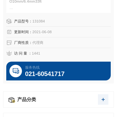
O10mm/6.4mm33ft
适用于浓缩、净化和脱盐
产品型号：
131084
无重金属或硫化物污染的高纯度膜
更新时间：
2021-06-08
低蛋白吸附
厂商性质：
代理商
纤维素酯（CE）为临界分离提供了更广泛、更精确的MWC
访 问 量 ：
1441
O;包装成一个10米卷在0.05%sodium azide。
服务热线
021-60541717
产品分类