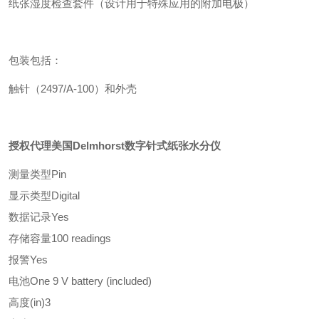
纸张湿度检查套件（设计用于特殊应用的附加电极）
包装包括：
触针（2497/A-100）和外壳
授权代理美国Delmhorst数字针式纸张水分仪
测量类型
Pin
显示类型
Digital
数据记录
Yes
存储容量
100 readings
报警
Yes
电池
One 9 V battery (included)
高度(in)
3