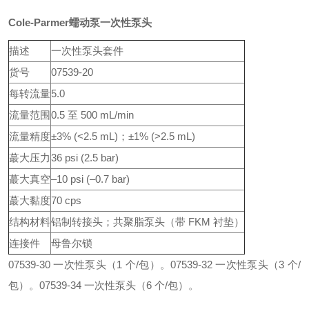
Cole-Parmer蠕动泵一次性泵头
描述
一次性泵头套件
货号
07539-20
每转流量
5.0
流量范围
0.5 至 500 mL/min
流量精度
±3% (<2.5 mL)；±1% (>2.5 mL)
蕞大压力
36 psi (2.5 bar)
蕞大真空
–10 psi (–0.7 bar)
蕞大黏度
70 cps
结构材料
铝制转接头；共聚脂泵头（带 FKM 衬垫）
连接件
母鲁尔锁
07539-30 一次性泵头（1 个/包）。
07539-32 一次性泵头（3 个/
包）。
07539-34 一次性泵头（6 个/包）。