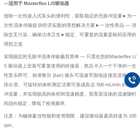
---适用于 Masterflex L/S驱动器
借助一次性嵌入式泵头的便利性，获取稳定的无脉冲流量
►为一
次性流体传输提供经济实惠的理想解决方案
►一次性用品 — 消
除交叉污染，确保洁净卫生
►稳定、可重复的流量是制药应用的
理想之选
实现稳定的无脉冲流体传输极其简单 — 只需在您的Masterflex L/
S 驱动器上安装可重
复使用的转接器，然后卡入一个干净的一次
性泵头即可。标准鲁尔 (luer) 接头可迅速
牢固地连接至进液管和
排出管。可旋转的体积测定活塞可形成高达 500 mL/min 的无
脉
冲流量，并实现较高的体积和流速精度。双泵室流体的流速随时
间趋向稳定，降
低了校准频率。
注意：为确保蕞佳性能和使用期限，建议驱动器蕞高转速为 100
rpm。