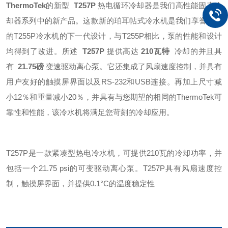
ThermoTek
的新型
T257P
热电循环冷却器是我们高性能固态冷
却器系列中的新产品。这款新的珀耳帖式冷水机是我们享誉业界
的T255P冷水机的下一代设计，与T255P相比，泵的性能和设计
均得到了改进。所述
T257P
提供高达
210瓦特
冷却的并且具
有
21.75磅
变速驱动离心泵。它还集成了风扇速度控制，并具有
用户友好的触摸屏界面以及RS-232和USB连接。再加上尺寸减
小12％和重量减小20％，并具有与您期望的相同的ThermoTek可
靠性和性能，该冷水机将满足您苛刻的冷却应用。
T257P是一款紧凑型热电冷水机，可提供210瓦的冷却功率，并
包括一个21.75 psi的可变驱动离心泵。T257P具有风扇速度控
制，触摸屏界面，并提供0.1°C的温度稳定性