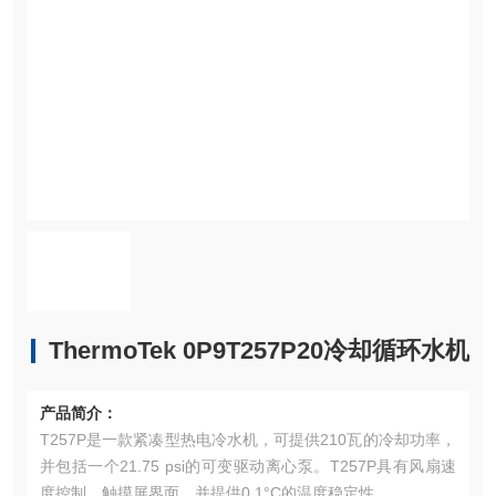
ThermoTek 0P9T257P20冷却循环水机
产品简介：
T257P是一款紧凑型热电冷水机，可提供210瓦的冷却功率，
并包括一个21.75 psi的可变驱动离心泵。T257P具有风扇速
度控制，触摸屏界面，并提供0.1°C的温度稳定性